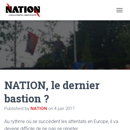
O
U
V
R
I
R
/
F
E
R
M
E
NATION, le dernier
R
L
A
bastion ?
N
A
Published by
NATION
on
4 juin 2017
V
I
G
Au rythme où se succèdent les attentats en Europe, il va
A
devenir difficile de ne pas se répéter.