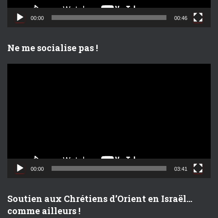
i
d
00:00
00:46
é
o
Ne me socialise pas !
L
e
c
t
e
u
r
v
i
d
00:00
03:41
é
o
Soutien aux Chrétiens d’Orient en Israël…
comme ailleurs !