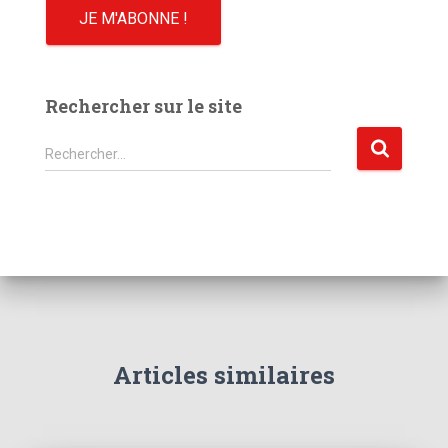
Rechercher sur le site
R
Rechercher…
e
c
h
e
r
c
h
e
r
Articles similaires
: