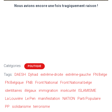
Nous avions encore une fois tragiquement raison !
Catégories :
POLITIQUE
Tags:
DAESH
Djihad
extrême-droite
extrême-gauche
FN Belge
FN Belgique
FNB
Front National
Front National belge
identitaires
illégaux
immigration
insécurité
ISLAMISME
La Louvière
Le Pen
manifestation
NATION
Parti Populaire
PP
solidarisme
terrorisme