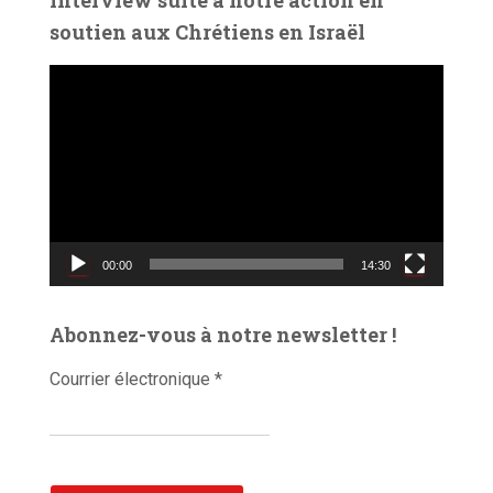
o
soutien aux Chrétiens en Israël
L
e
c
t
e
u
r
v
00:00
14:30
i
d
é
Abonnez-vous à notre newsletter !
o
Courrier électronique
*