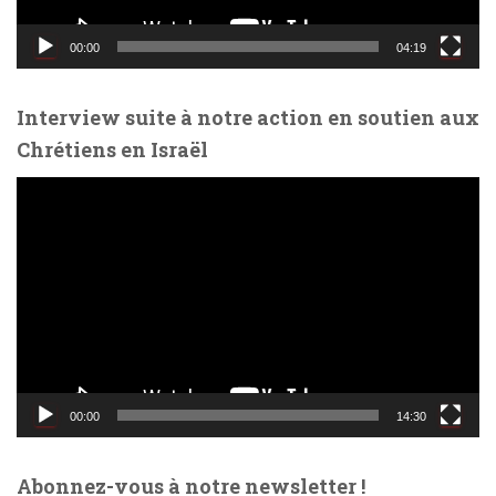
i
d
00:00
04:19
é
o
Interview suite à notre action en soutien aux
Chrétiens en Israël
L
e
c
t
e
u
r
v
i
d
00:00
14:30
é
o
Abonnez-vous à notre newsletter !