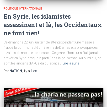
POLITIQUE INTERNATIONALE
En Syrie, les islamistes
assassinent et là, les Occidentaux
ne font rien!
Ce dimanche 22 juin, un terrible attentat pendant une messe a
frappé la communauté chrétienne de Damas et a provoqué des
dizaines de morts et de blessés. Ce genre d’horreur n’était jamais
arrivée en Syrie lorsque le parti Baas la gouvernait. Aujourd’hui, ce
sont les anciens d’Al-Qaïda qui sont au
Lire la suite
Par
NATION
, il y a
1 an