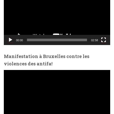
t
e
u
r
v
i
d
00:00
02:58
é
o
Manifestation à Bruxelles contre les
violences des antifa!
L
e
c
t
e
u
r
v