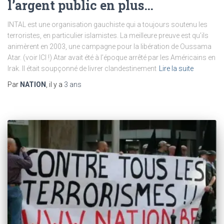
l’argent public en plus…
INTAL est une organisation gauchiste qui a toujours soutenu les
terroristes, en particulier islamistes. La meilleure preuve est qu’ils
animèrent en 2003, une campagne pour la libération de Oussama
Atar. (voir ICI !) Atar avait été à l’époque arrêté par les Américains en
Irak. Il était soupçonné de livrer clandestinement
Lire la suite
Par
NATION
, il y a
3 ans