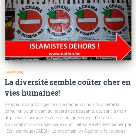
ISLAMISME
La diversité semble coûter cher en
vies humaines!
Vendredi soir à Solingen, en Allemagne. un individu a semé la
terreur en poignardant au hasard des passants, causant la mort
de plusieurs personnes et blessant grièvement d’autres. Il
s’agissait d’un « réfugié » syrien dont l’attaque a été revendiquée par
l’État islamique (DAESH) Le lendemain, un Algérien a fait exploser