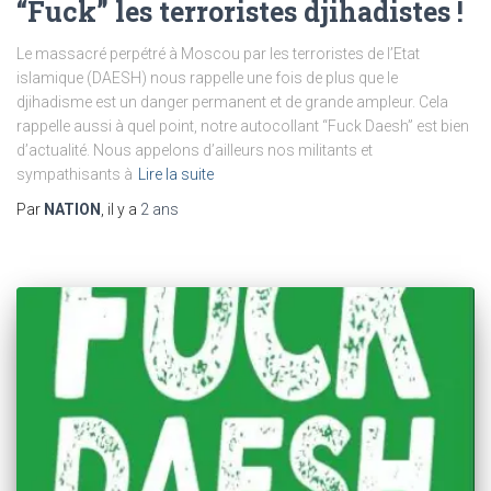
“Fuck” les terroristes djihadistes !
Le massacré perpétré à Moscou par les terroristes de l’Etat
islamique (DAESH) nous rappelle une fois de plus que le
djihadisme est un danger permanent et de grande ampleur. Cela
rappelle aussi à quel point, notre autocollant “Fuck Daesh” est bien
d’actualité. Nous appelons d’ailleurs nos militants et
sympathisants à
Lire la suite
Par
NATION
, il y a
2 ans