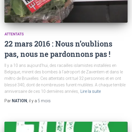
ATTENTATS
22 mars 2016 : Nous n’oublions
pas, nous ne pardonnons pas !
Il y a 10 ans aujourd’hui, des racailles islamistes installées en
Belgique, mirent des bombes à l’aéroport de Zaventem et dans le
métro de Bruxelles. Ces attentats ont tué 32 personnes et en ont
blessé 340, dont de nombreuses furent mutilées. A chaque terrible
anniversaire de ces 10 dernières années,
Lire la suite
Par
NATION
, il y a
5 mois