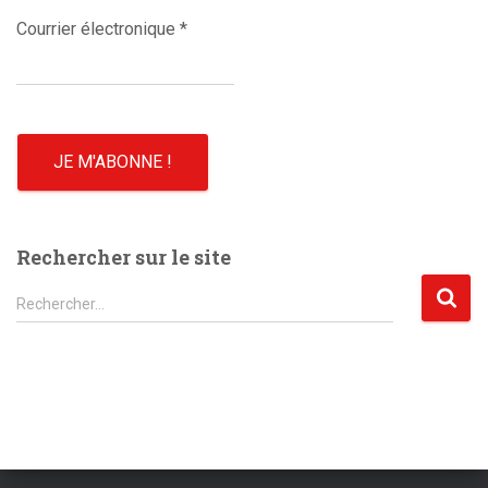
Courrier électronique
*
Rechercher sur le site
R
Rechercher…
e
c
h
e
r
c
h
e