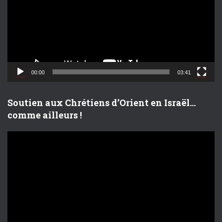
t
e
u
r
v
i
d
00:00
03:41
é
o
Soutien aux Chrétiens d’Orient en Israël…
comme ailleurs !
L
e
c
t
e
u
r
v