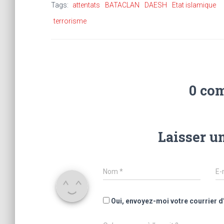
Tags:
attentats
BATACLAN
DAESH
Etat islamique
terrorisme
0 co
Laisser u
Nom
*
E-
Oui, envoyez-moi votre courrier d