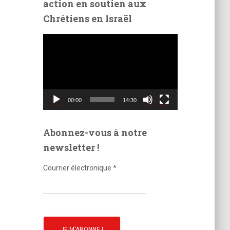
action en soutien aux
é
Chrétiens en Israël
o
L
e
c
t
e
u
00:00
14:30
r
v
i
Abonnez-vous à notre
d
newsletter !
é
o
Courrier électronique
*