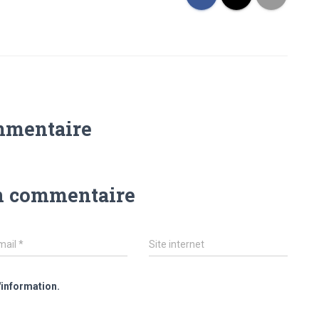
mmentaire
n commentaire
mail
*
Site internet
'information.