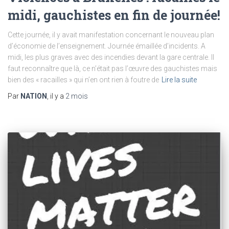
midi, gauchistes en fin de journée!
Cette journée, il y avait manifestation concernant le nouveau plan
d’économie de l’enseignement. Journée émaillée d’incidents. A
midi, les plus graves avec des incendies devant la gare centrale. Il
faut reconnaître que là, ce n’était pas l’œuvre des gauchistes mais
bien des « racailles » qui n’en ont rien à foutre de
Lire la suite
Par
NATION
, il y a
2 mois