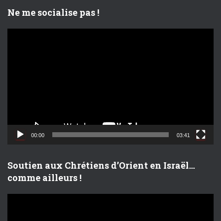
o
Ne me socialise pas !
L
e
c
t
e
u
r
v
i
d
00:00
03:41
é
o
Soutien aux Chrétiens d’Orient en Israël…
comme ailleurs !
L
e
c