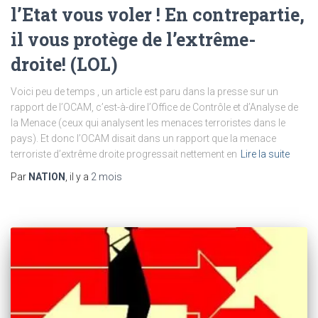
l’Etat vous voler ! En contrepartie,
il vous protège de l’extrême-
droite! (LOL)
Voici peu de temps , un article est paru dans la presse sur un
rapport de l’OCAM, c’est-à-dire l’Office de Contrôle et d’Analyse de
la Menace (ceux qui analysent les menaces terroristes dans le
pays). Et donc l’OCAM disait dans un rapport que la menace
terroriste d’extrême droite progressait nettement en
Lire la suite
Par
NATION
, il y a
2 mois