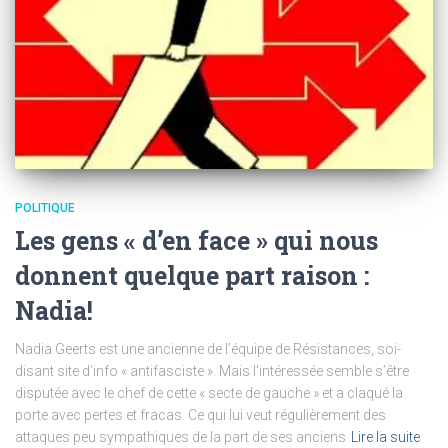
POLITIQUE
Les gens « d’en face » qui nous
donnent quelque part raison :
Nadia!
Nadia Geerts est une ancienne de l’équipe de Résistances, soi-
disant site d’info « antifasciste ». Mais l’intéressée semble s’être
disputée avec le chef de cette « secte de gauche » et a claqué la
porte avec pertes et fracas. Ce qui lui veut régulièrement des
attaques peu sympathiques de la part de ses anciens
Lire la suite