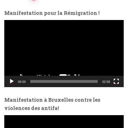
des
Manifestation pour la Rémigration !
publications
L
e
c
t
e
u
r
v
i
d
00:00
02:58
é
o
Manifestation à Bruxelles contre les
violences des antifa!
L
e