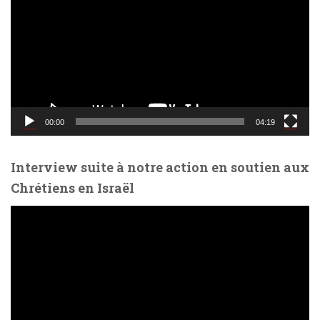
c
t
e
u
r
v
i
d
00:00
04:19
é
o
Interview suite à notre action en soutien aux
Chrétiens en Israël
L
e
c
t
e
u
r