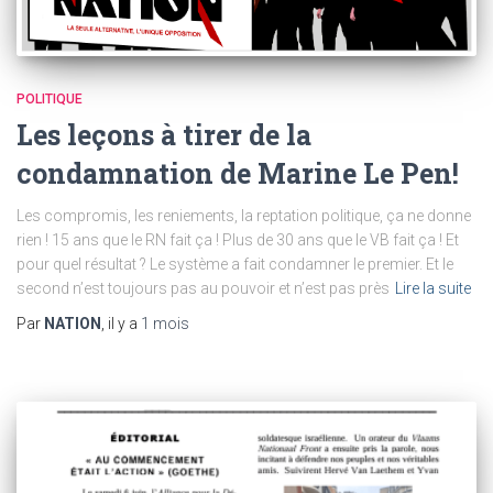
POLITIQUE
Les leçons à tirer de la
condamnation de Marine Le Pen!
Les compromis, les reniements, la reptation politique, ça ne donne
rien ! 15 ans que le RN fait ça ! Plus de 30 ans que le VB fait ça ! Et
pour quel résultat ? Le système a fait condamner le premier. Et le
second n’est toujours pas au pouvoir et n’est pas près
Lire la suite
Par
NATION
, il y a
1 mois