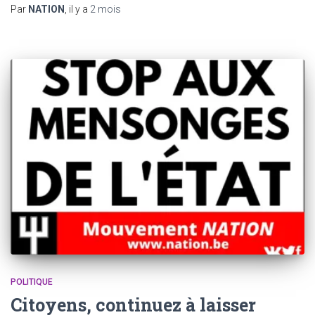
Par
NATION
, il y a
2 mois
POLITIQUE
Citoyens, continuez à laisser