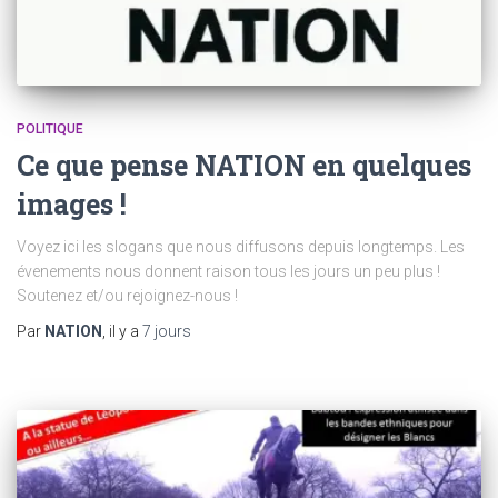
POLITIQUE
Ce que pense NATION en quelques
images !
Voyez ici les slogans que nous diffusons depuis longtemps. Les
évenements nous donnent raison tous les jours un peu plus !
Soutenez et/ou rejoignez-nous !
Par
NATION
, il y a
7 jours