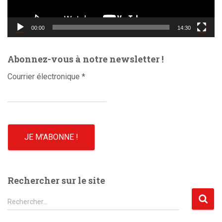
v
i
d
00:00
14:30
é
o
Abonnez-vous à notre newsletter !
Courrier électronique
*
Rechercher sur le site
R
Rechercher…
e
c