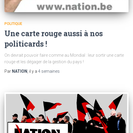
POLITIQUE
Une carte rouge aussi à nos
politicards !
On devrait pouvoir faire comme au Mondial : leur sortir une carte
rouge et les dégager de la gestion du pays !
Par
NATION
, il y a
4 semaines