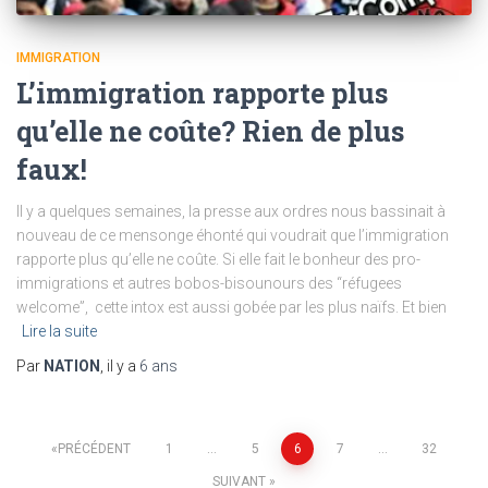
IMMIGRATION
L’immigration rapporte plus
qu’elle ne coûte? Rien de plus
faux!
Il y a quelques semaines, la presse aux ordres nous bassinait à
nouveau de ce mensonge éhonté qui voudrait que l’immigration
rapporte plus qu’elle ne coûte. Si elle fait le bonheur des pro-
immigrations et autres bobos-bisounours des “réfugees
welcome”, cette intox est aussi gobée par les plus naïfs. Et bien
Lire la suite
Par
NATION
, il y a
6 ans
Pagination
PRÉCÉDENT
1
…
5
6
7
…
32
SUIVANT