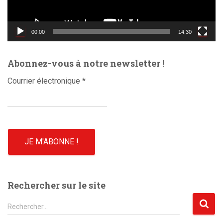
v
i
d
00:00
14:30
é
o
Abonnez-vous à notre newsletter !
Courrier électronique
*
Rechercher sur le site
R
Rechercher…
e