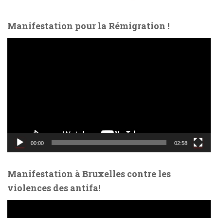
des
Manifestation pour la Rémigration !
publications
L
e
c
t
e
u
r
v
i
d
00:00
02:58
é
o
Manifestation à Bruxelles contre les
violences des antifa!
L
e