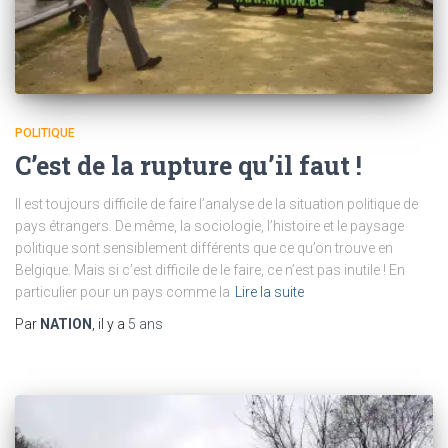
POLITIQUE
C’est de la rupture qu’il faut !
Il est toujours difficile de faire l’analyse de la situation politique de
pays étrangers. De même, la sociologie, l’histoire et le paysage
politique sont sensiblement différents que ce qu’on trouve en
Belgique. Mais si c’est difficile de le faire, ce n’est pas inutile ! En
particulier pour un pays comme la
Lire la suite
Par
NATION
, il y a
5 ans