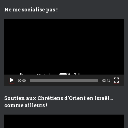
o
Ne me socialise pas !
L
e
c
t
e
u
r
v
i
d
00:00
03:41
é
o
Soutien aux Chrétiens d’Orient en Israël…
comme ailleurs !
L
e