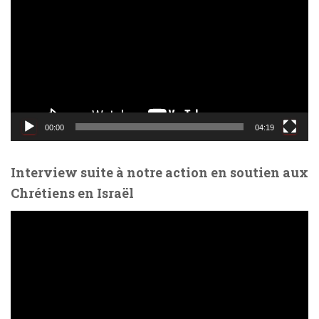
c
t
e
u
r
v
i
d
00:00
04:19
é
o
Interview suite à notre action en soutien aux
Chrétiens en Israël
L
e
c
t
e
u
r