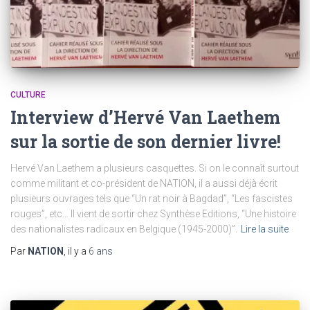
CULTURE
Interview d’Hervé Van Laethem
sur la sortie de son dernier livre!
Hervé Van Laethem a plusieurs casquettes. Si on le connaît surtout
comme militant et co-président de NATION, il a aussi déjà écrit
plusieurs ouvrages tels que “Un rat noir à Bagdad”, “Les fascistes
rouges”, etc… Il vient de sortir chez Synthèse Editions, “Une histoire
des nationalistes radicaux en Belgique (1945-2000)”.
Lire la suite
Par
NATION
, il y a
6 ans