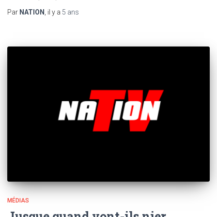
Par
NATION
, il y a
5 ans
MÉDIAS
Jusque quand vont-ils nier