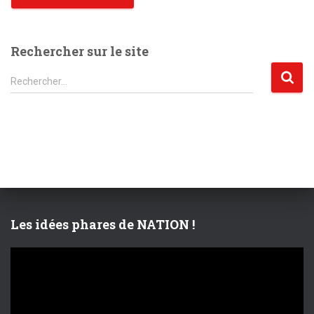
Rechercher sur le site
R
Rechercher…
e
c
h
e
r
c
h
e
r
Les idées phares de NATION !
:
L
e
c
t