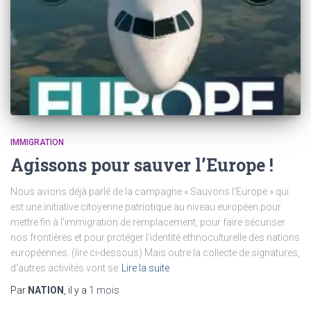
IMMIGRATION
Agissons pour sauver l’Europe !
Nous avions déjà parlé de la campagne « Sauvons l’Europe » qui
est une initiative citoyenne patriotique au niveau européen pour
mettre fin à l’immigration de remplacement, pour faire sécuriser
nos frontières et pour protéger l’identité ethnoculturelle des nations
européennes. (lire ci-dessous) Mais outre la collecte de signatures,
d’autres activités vont se
Lire la suite
Par
NATION
, il y a
1 mois