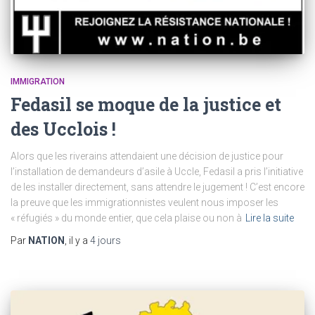
IMMIGRATION
Fedasil se moque de la justice et
des Ucclois !
Alors que les riverains attendaient une décision de justice pour
l’installation de demandeurs d’asile à Uccle, Fedasil a pris l’initiative
de les installer directement, sans attendre le jugement ! C’est encore
la preuve que les immigrationnistes veulent nous imposer les
« réfugiés » du monde entier, que cela plaise ou non à
Lire la suite
Par
NATION
, il y a
4 jours