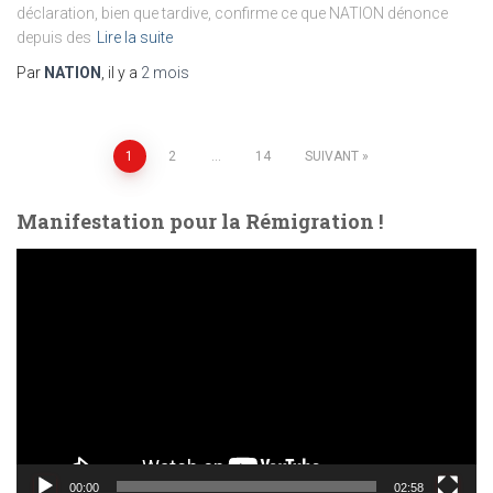
déclaration, bien que tardive, confirme ce que NATION dénonce
depuis des
Lire la suite
Par
NATION
, il y a
2 mois
Pagination
1
2
…
14
SUIVANT
des
Manifestation pour la Rémigration !
publications
L
e
c
t
e
u
r
v
i
d
00:00
02:58