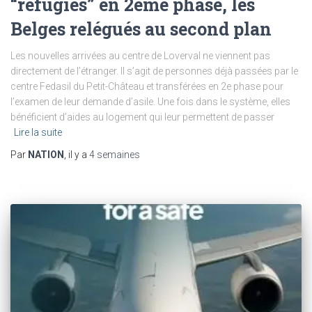
“réfugiés” en 2ème phase, les
Belges relégués au second plan
Les nouvelles arrivées au centre de Loverval ne viennent pas
directement de l’étranger. Il s’agit de personnes déjà passées par le
centre Fedasil du Petit-Château et transférées en 2e phase pour
l’examen de leur demande d’asile. Une fois dans le système, elles
bénéficient d’aides au logement qui leur permettent de passer
Lire la suite
Par
NATION
, il y a
4 semaines