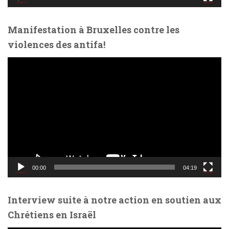
é
o
Manifestation à Bruxelles contre les
violences des antifa!
L
e
c
t
e
u
r
v
i
d
00:00
04:19
é
o
Interview suite à notre action en soutien aux
Chrétiens en Israël