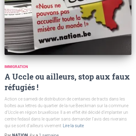
IMMIGRATION
A Uccle ou ailleurs, stop aux faux
réfugiés !
Action ce samedi de distribution de centaines de tracts dans les
boîtes aux lettres du quartier de la rue Beeckman sur la commune
d’Uccle en région bruxelloise. Il a en effet été décidé d’implanter un
centre fedasil dans le quartier sans demander l’avis des riverains
qui se sont d’ailleurs vivement
Lire la suite
Par
NATION
, il y a
1 semaine