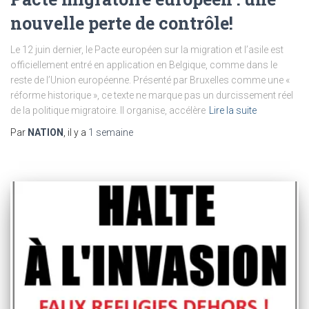
nouvelle perte de contrôle!
Le 12 juin dernier, le Pacte européen sur la migration et l’asile est
officiellement entré en application en Belgique, comme dans le
reste de l’Union européenne. Présenté par Bruxelles comme une «
réforme historique », ce texte ne marque pas un durcissement réel
de la politique migratoire. Il organise, accélère
Lire la suite
Par
NATION
, il y a
1 semaine