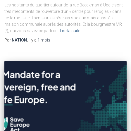
Les habitants du quartier autour de la rue Beeckman à Uccle sont
très mécontents de l’ouverture d’un « centre pour réfugiés » dans
cette rue. Ils le disent sur les réseaux sociaux mais aussi à la
maison communale auprès des autorités. Et la bourgmestre MR
(!), oui vous savez ce parti qui
Lire la suite
Par
NATION
, il y a
1 mois