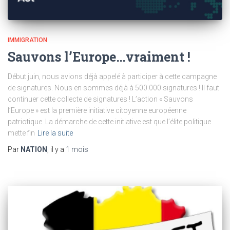
IMMIGRATION
Sauvons l’Europe…vraiment !
Début juin, nous avions déjà appelé à participer à cette campagne
de signatures. Nous en sommes déjà à 500.000 signatures ! Il faut
continuer cette collecte de signatures ! L’action « Sauvons
l’Europe » est la première initiative citoyenne européenne
patriotique. La démarche de cette initiative est que l’élite politique
mette fin
Lire la suite
Par
NATION
, il y a
1 mois