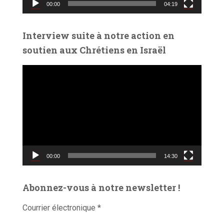
00:00
04:19
i
d
é
Interview suite à notre action en
o
soutien aux Chrétiens en Israël
L
e
c
t
e
u
r
v
00:00
14:30
i
d
é
Abonnez-vous à notre newsletter !
o
Courrier électronique
*