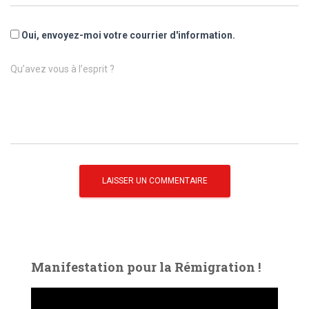
Oui, envoyez-moi votre courrier d'information.
Qu’avez vous à l’esprit ?
Manifestation pour la Rémigration !
L