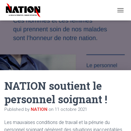
O
U
V
R
I
R
/
F
E
R
M
E
NATION soutient le
R
L
A
personnel soignant !
N
A
Published by
NATION
on
11 octobre 2021
V
I
G
Les mauvaises conditions de travail et la pénurie du
A
personnel soignant génèrent des situations inacceptables