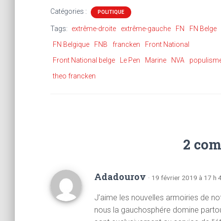
Catégories :
POLITIQUE
Tags:
extrême-droite
extrême-gauche
FN
FN Belge
FN Belgique
FNB
francken
Front National
Front National belge
Le Pen
Marine
NVA
populism
theo francken
2 com
Adadourov
· 19 février 2019 à 17 h 
J’aime les nouvelles armoiries de no
nous la gauchosphére domine partout.