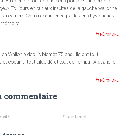
tat.En dépit de tout ce que nous pouvons lui reprocher
ux.Toujours en but aux insultes de la gauche wallonne
de sa carriére.Cela a commencé par les cris hystériques
e mémoire.
RÉPONDRE
 en Wallonie depuis bientôt 75 ans ! Ils ont tout
 et coquins, tout dilapidé et tout corrompu ! A quand le
RÉPONDRE
n commentaire
mail
*
Site internet
'information.