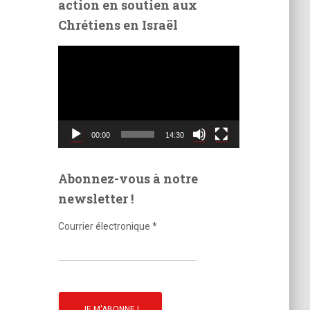
action en soutien aux
é
Chrétiens en Israël
o
L
e
c
t
e
u
00:00
14:30
r
v
i
Abonnez-vous à notre
d
newsletter !
é
o
Courrier électronique
*