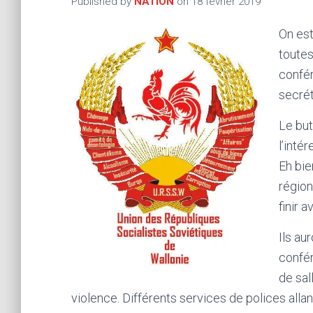
Published by
NATION
on
18 février 2019
On est
toutes
confér
secrét
Le but
l’inté
Eh bie
région
finir 
Ils au
confér
de sal
violence. Différents services de polices allan