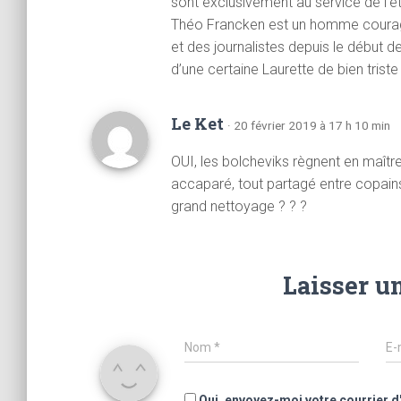
sont exclusivement au service de l’é
Théo Francken est un homme courage
et des journalistes depuis le début 
d’une certaine Laurette de bien trist
Le Ket
· 20 février 2019 à 17 h 10 min
OUI, les bolcheviks règnent en maître
accaparé, tout partagé entre copains
grand nettoyage ? ? ?
Laisser u
Nom
*
E-
Oui, envoyez-moi votre courrier d