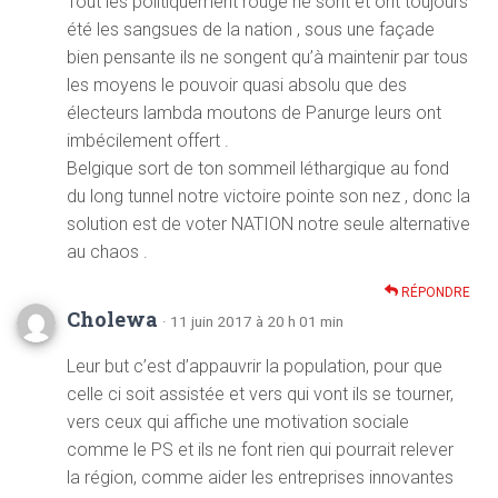
Tout les politiquement rouge ne sont et ont toujours
été les sangsues de la nation , sous une façade
bien pensante ils ne songent qu’à maintenir par tous
les moyens le pouvoir quasi absolu que des
électeurs lambda moutons de Panurge leurs ont
imbécilement offert .
Belgique sort de ton sommeil léthargique au fond
du long tunnel notre victoire pointe son nez , donc la
solution est de voter NATION notre seule alternative
au chaos .
RÉPONDRE
Cholewa
· 11 juin 2017 à 20 h 01 min
Leur but c’est d’appauvrir la population, pour que
celle ci soit assistée et vers qui vont ils se tourner,
vers ceux qui affiche une motivation sociale
comme le PS et ils ne font rien qui pourrait relever
la région, comme aider les entreprises innovantes