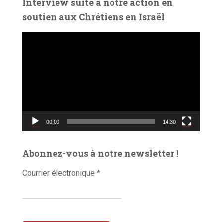
Interview suite à notre action en
o
soutien aux Chrétiens en Israël
L
e
c
t
e
u
r
v
00:00
14:30
i
d
é
Abonnez-vous à notre newsletter !
o
Courrier électronique
*