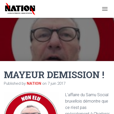
O
U
V
R
I
R
/
F
E
R
M
E
MAYEUR DEMISSION !
R
L
A
Published by
NATION
on
7 juin 2017
N
A
L’affaire du Samu Social
V
I
bruxellois démontre que
G
ce n’est pas
A
spécialement à Charleroi