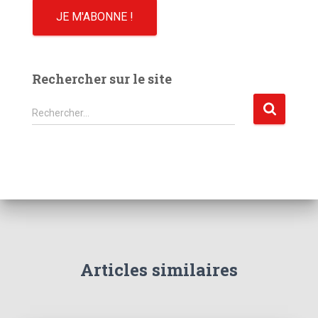
Rechercher sur le site
R
Rechercher…
e
c
h
e
r
c
h
e
r
Articles similaires
: