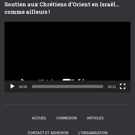
Soutien aux Chrétiens d’Orient en Israël…
comme ailleurs !
L
e
c
t
e
u
r
v
i
d
00:00
03:21
é
o
ACCUEIL
CONNEXION
ARTICLES
CONTACT ET ADHESION
L’ORGANISATION