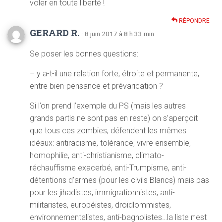
voler en toute liberté !
RÉPONDRE
GERARD R.
· 8 juin 2017 à 8 h 33 min
Se poser les bonnes questions:
– y a-t-il une relation forte, étroite et permanente,
entre bien-pensance et prévarication ?
Si l’on prend l’exemple du PS (mais les autres
grands partis ne sont pas en reste) on s’aperçoit
que tous ces zombies, défendent les mêmes
idéaux: antiracisme, tolérance, vivre ensemble,
homophilie, anti-christianisme, climato-
réchauffisme exacerbé, anti-Trumpisme, anti-
détentions d’armes (pour les civils Blancs) mais pas
pour les jihadistes, immigrationnistes, anti-
militaristes, européistes, droidlommistes,
environnementalistes, anti-bagnolistes…la liste n’est