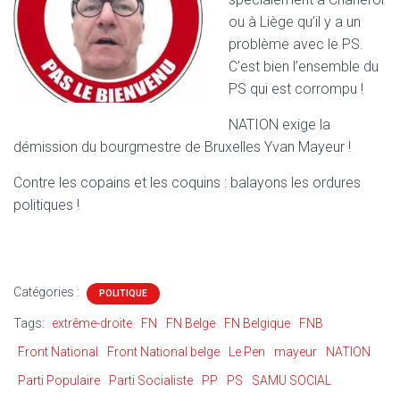
T
I
ou à Liège qu’il y a un
O
problème avec le PS.
N
C’est bien l’ensemble du
PS qui est corrompu !
NATION exige la
démission du bourgmestre de Bruxelles Yvan Mayeur !
Contre les copains et les coquins : balayons les ordures
politiques !
Catégories :
POLITIQUE
Tags:
extrême-droite
FN
FN Belge
FN Belgique
FNB
Front National
Front National belge
Le Pen
mayeur
NATION
Parti Populaire
Parti Socialiste
PP
PS
SAMU SOCIAL