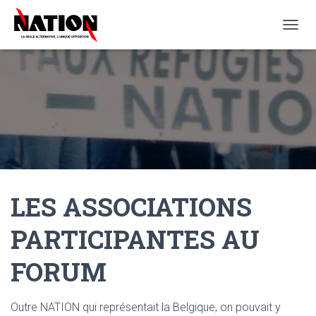
O
U
V
R
I
R
/
F
E
R
M
E
LES ASSOCIATIONS
R
L
A
PARTICIPANTES AU
N
A
FORUM
V
I
G
A
Outre NATION qui représentait la Belgique, on pouvait y