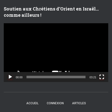
o
Soutien aux Chrétiens d’Orient en Israël…
comme ailleurs !
L
e
c
t
e
u
r
v
i
d
00:00
03:21
é
o
ACCUEIL
CONNEXION
ARTICLES