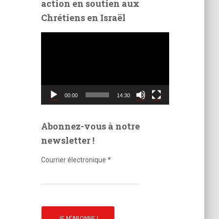
action en soutien aux
é
Chrétiens en Israël
o
L
e
c
t
e
u
00:00
14:30
r
v
i
Abonnez-vous à notre
d
newsletter !
é
o
Courrier électronique
*