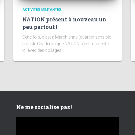
ACTIVITÉS MILITANTES
NATION présent à nouveau un
peu partout !
Cette fois, c’est à Marchienne (quartier sensible
près de Charleroi) que NATION s’est manfesté,
ici avec des collages!
Ne me socialise pas !
L
e
c