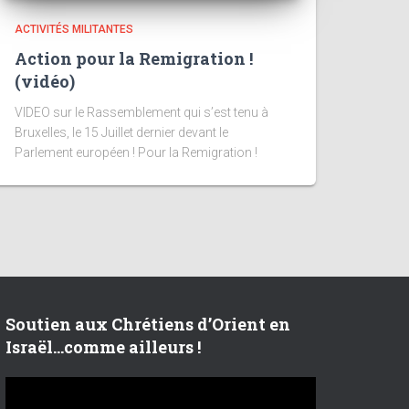
ACTIVITÉS MILITANTES
Action pour la Remigration !
(vidéo)
VIDEO sur le Rassemblement qui s’est tenu à
Bruxelles, le 15 Juillet dernier devant le
Parlement européen ! Pour la Remigration !
Soutien aux Chrétiens d’Orient en
Israël…comme ailleurs !
L
e