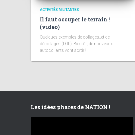
ACTIVITÉS MILITANTES
Il faut occuper le terrain !
(vidéo)
Quelques exemples de collages..et de
décollages (LOL). Bientôt, de nouveaux
autocollants vont sortir !
Les idées phares de NATION !
L
e
c