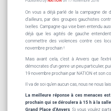
Published by
NATION
on
17 novembre 2016
On vous a déjà parlé de la campagne de d
d’ailleurs, par des groupes gauchistes cont
Ixelles. Campagne qui vise bien entendu auss
déjà que les agités de gauche entendent 
commettre des violences contre ces loca
novembre prochain !
Mais avant cela, c’est à Anvers que l’ex
démocrates d’un genre un peu particulier, pu
19 novembre prochain par NATION et son cor
Il va de soi qu’en aucun cas, nous ne nous lai
La meilleure réponse à ces menaces est
prochain qui se déroulera à 15 h à la sal
Grand Place d’Anvers
. Si vous voulez par