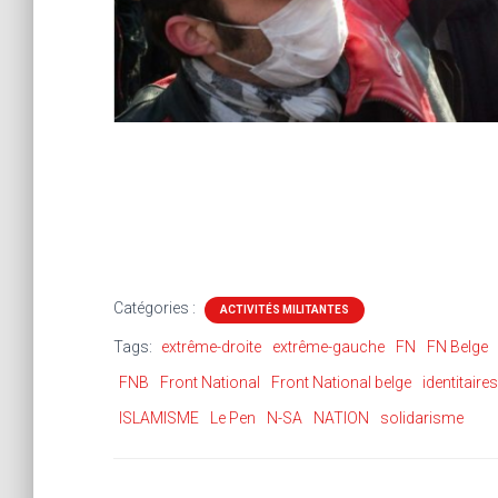
Catégories :
ACTIVITÉS MILITANTES
Tags:
extrême-droite
extrême-gauche
FN
FN Belge
FNB
Front National
Front National belge
identitaires
ISLAMISME
Le Pen
N-SA
NATION
solidarisme