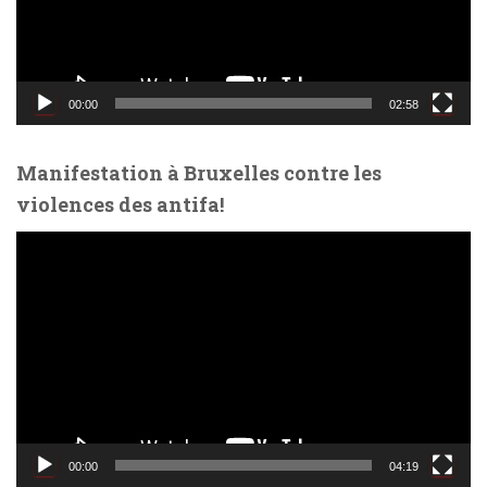
r
v
i
d
00:00
02:58
é
o
Manifestation à Bruxelles contre les
violences des antifa!
L
e
c
t
e
u
r
v
i
d
00:00
04:19
é