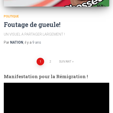
POLITIQUE
Foutage de gueule!
UN VISUEL A PARTAGER LARGEMENT !
Par
NATION
, il y a
9 ans
Pagination
1
2
SUIVANT
des
Manifestation pour la Rémigration !
publications
L
e
c
t
e
u