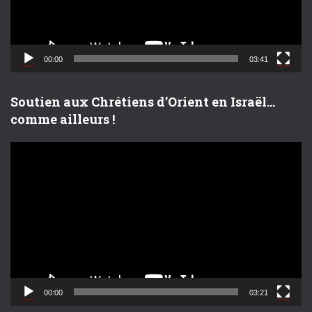
r
v
i
d
00:00
03:41
é
o
Soutien aux Chrétiens d’Orient en Israël…
comme ailleurs !
L
e
c
t
e
u
r
v
i
d
00:00
03:21
é