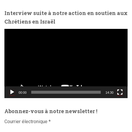
o
Interview suite à notre action en soutien aux
Chrétiens en Israël
L
e
c
t
e
u
r
v
i
d
00:00
14:30
é
o
Abonnez-vous à notre newsletter !
Courrier électronique
*