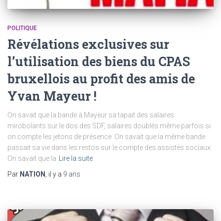
POLITIQUE
Révélations exclusives sur
l’utilisation des biens du CPAS
bruxellois au profit des amis de
Yvan Mayeur !
On savait que la bande à Mayeur sa tapait des salaires
mirobolants sur le dos des SDF, salaires doublés même parfois si
on compte les jetons de présence. On savait que la même bande
passait sa vie dans les restos sur le compte des assistés sociaux.
On savait que la
Lire la suite
Par
NATION
, il y a
9 ans