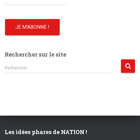
Rechercher sur le site
R
Rechercher…
e
c
h
e
r
c
h
e
r
Les idées phares de NATION !