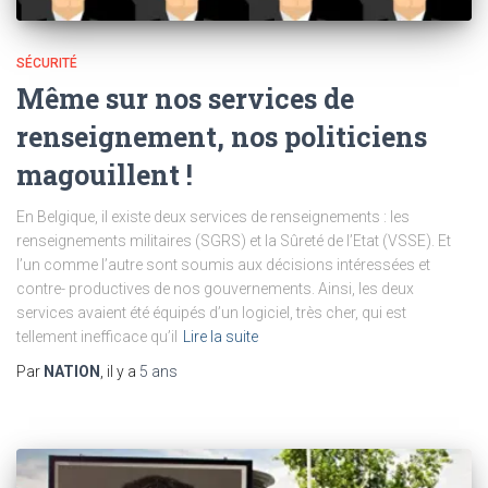
SÉCURITÉ
Même sur nos services de
renseignement, nos politiciens
magouillent !
En Belgique, il existe deux services de renseignements : les
renseignements militaires (SGRS) et la Sûreté de l’Etat (VSSE). Et
l’un comme l’autre sont soumis aux décisions intéressées et
contre- productives de nos gouvernements. Ainsi, les deux
services avaient été équipés d’un logiciel, très cher, qui est
tellement inefficace qu’il
Lire la suite
Par
NATION
, il y a
5 ans