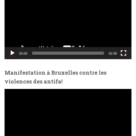
c
t
e
u
r
v
i
d
00:00
02:58
é
o
Manifestation à Bruxelles contre les
violences des antifa!
L
e
c
t
e
u
r