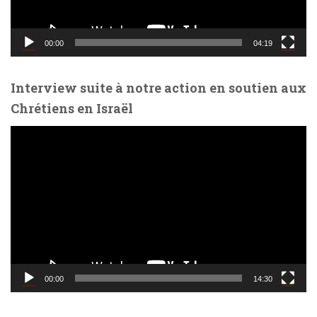
v
i
d
00:00
04:19
é
o
Interview suite à notre action en soutien aux
Chrétiens en Israël
L
e
c
t
e
u
r
v
i
d
00:00
14:30
é
o