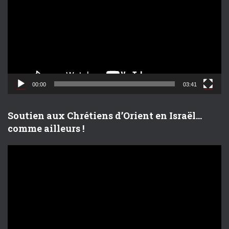
c
t
e
u
r
v
i
d
00:00
03:41
é
o
Soutien aux Chrétiens d’Orient en Israël…
comme ailleurs !
L
e
c
t
e
u
r
v