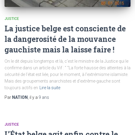
JUSTICE
La justice belge est consciente de
la dangerosité de la mouvance
gauchiste mais la laisse faire !
On le dit depuis longtemps et là, c’est le ministre de la Justice qui le
confirme dans un article du Vif : ” “La forte hausse des atteintes à la
sécurité de l’état est liée, pour le moment, à l’extrémisme islamiste.
Mais des groupements anarchistes et d’extrême-gauche sont
toujours actifs en
Lire la suite
Par
NATION
, il y a
9 ans
JUSTICE
L’État belge agit enfin contre le