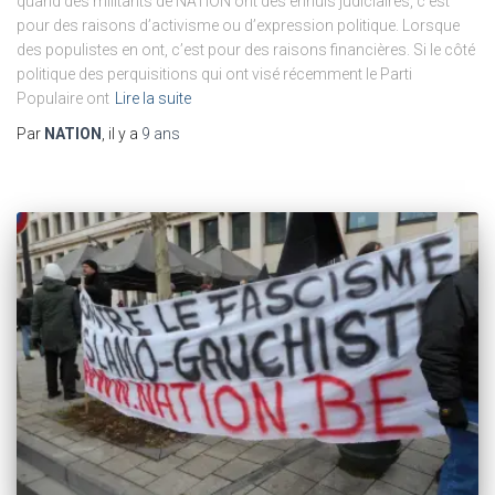
quand des militants de NATION ont des ennuis judiciaires, c’est
pour des raisons d’activisme ou d’expression politique. Lorsque
des populistes en ont, c’est pour des raisons financières. Si le côté
politique des perquisitions qui ont visé récemment le Parti
Populaire ont
Lire la suite
Par
NATION
, il y a
9 ans