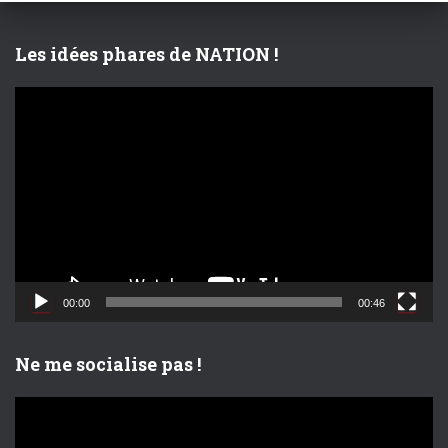
e
r
Les idées phares de NATION !
:
L
e
c
t
e
u
r
v
i
d
00:00
00:46
é
o
Ne me socialise pas !
L
e