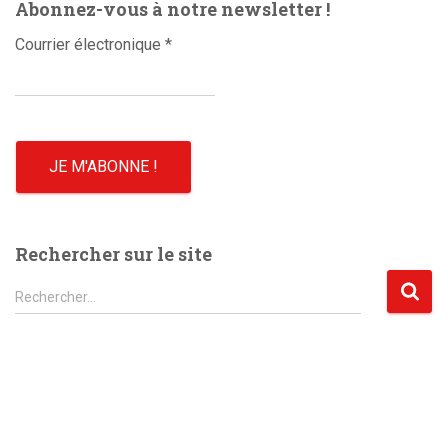
Abonnez-vous à notre newsletter !
Courrier électronique
*
Rechercher sur le site
R
Rechercher…
e
c
h
e
r
c
h