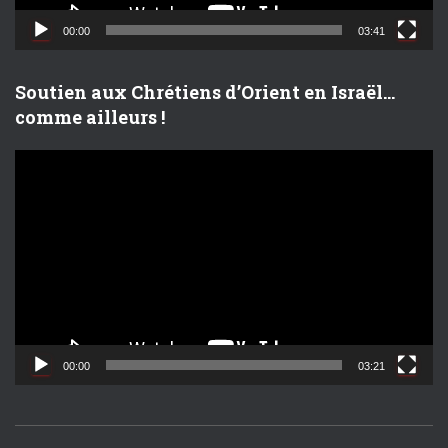
i
d
00:00
03:41
é
o
Soutien aux Chrétiens d’Orient en Israël…
comme ailleurs !
L
e
c
t
e
u
r
v
i
d
00:00
03:21
é
o