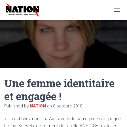
O
U
V
R
I
R
/
F
E
R
M
E
Une femme identitaire
R
L
A
et engagée !
N
A
Published by
NATION
on
8 octobre 2018
V
I
G
« On est chez nous ! ». Au travers de son clip de campagne,
A
Léticia Knevels, cette mère de famille ANSOISE, invite les