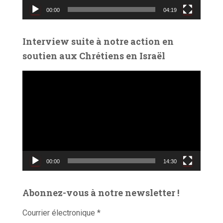
v
00:00
04:19
i
d
é
Interview suite à notre action en
o
soutien aux Chrétiens en Israël
L
e
c
t
e
u
r
v
00:00
14:30
i
d
é
Abonnez-vous à notre newsletter !
o
Courrier électronique
*