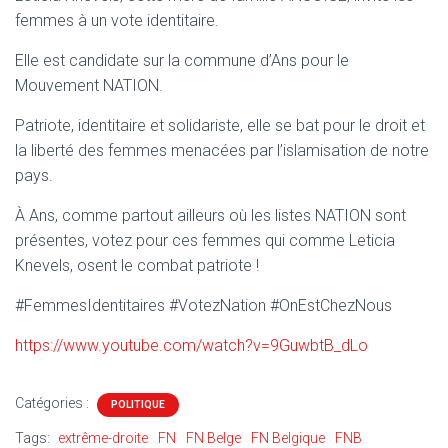
T
femmes à un vote identitaire.
I
O
Elle est candidate sur la commune d’Ans pour le
N
Mouvement NATION.
Patriote, identitaire et solidariste, elle se bat pour le droit et
la liberté des femmes menacées par l’islamisation de notre
pays.
À Ans, comme partout ailleurs où les listes NATION sont
présentes, votez pour ces femmes qui comme Leticia
Knevels, osent le combat patriote !
#FemmesIdentitaires #VotezNation #OnEstChezNous
https://www.youtube.com/watch?v=9GuwbtB_dLo
Catégories :
POLITIQUE
Tags:
extrême-droite
FN
FN Belge
FN Belgique
FNB