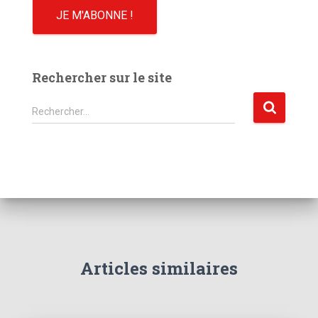
Rechercher sur le site
R
Rechercher…
e
c
h
e
r
c
h
e
r
Articles similaires
: