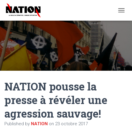
O
U
V
R
I
R
/
F
E
R
M
E
NATION pousse la
R
L
A
presse à révéler une
N
A
agression sauvage!
V
I
G
Published by
NATION
on
23 octobre 2017
A