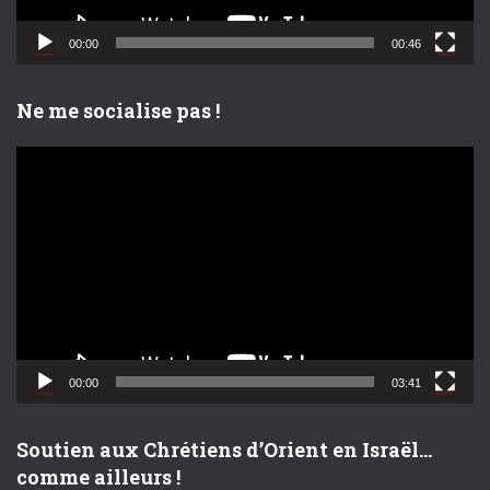
i
d
00:00
00:46
é
o
Ne me socialise pas !
L
e
c
t
e
u
r
v
i
d
00:00
03:41
é
o
Soutien aux Chrétiens d’Orient en Israël…
comme ailleurs !