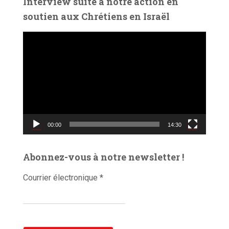
Interview suite à notre action en
o
soutien aux Chrétiens en Israël
L
e
c
t
e
u
r
v
00:00
14:30
i
d
é
Abonnez-vous à notre newsletter !
o
Courrier électronique
*