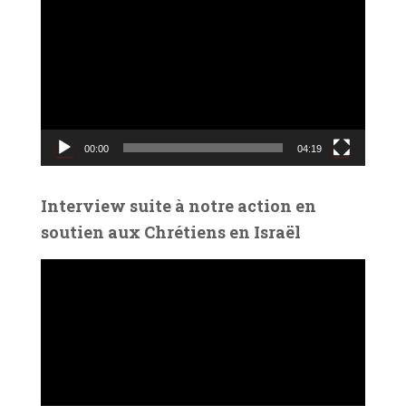
e
c
t
e
u
r
v
00:00
04:19
i
d
é
Interview suite à notre action en
o
soutien aux Chrétiens en Israël
L
e
c
t
e
u
r