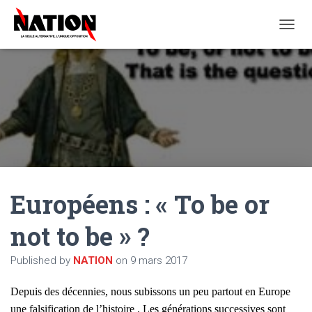
O
U
V
R
I
R
/
F
E
R
M
E
Européens : « To be or
R
L
A
not to be » ?
N
A
Published by
NATION
on
9 mars 2017
V
I
G
Depuis des décennies, nous subissons un peu partout en Europe
A
une falsification de l’histoire . Les générations
successives
sont