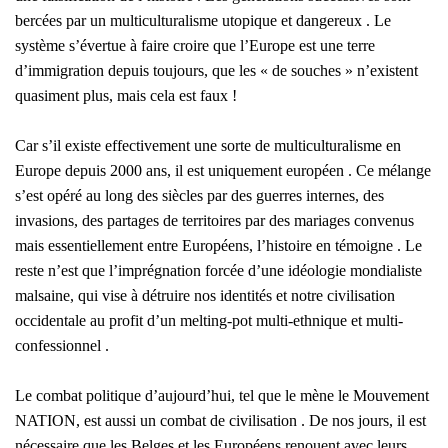
T
bercé
es par
un multiculturalisme utopique et dangereux . Le
I
O
système s’évertue à faire croire que l’Europe est une terre
N
d’immigration depuis toujours, que les « de souches » n’existent
quasiment plus, mais cela est faux !
Car s’il existe effectivement une sorte de multiculturalisme en
Europe depuis 2000 ans, il est uniquement européen . Ce mélange
s’est opéré au long des siècles par des guerres internes, des
invasions, des partages de territoires par des mariages convenus
mais essentiellement entre
E
uropéens, l’histoire en témoigne . Le
reste n’est que l’imprégnation forcée d’une idéologie mondialiste
malsaine
,
qui vise à détruire nos identités et notre civilisation
occidentale au profit d’un melting-pot multi-ethnique et multi-
confessionnel .
Le combat politique d’aujourd’hui, tel que le mène le Mouvement
NATION, est aussi un combat de civilisation .
De nos jours, i
l est
nécessaire que les Belges et les Européens renouent avec leurs