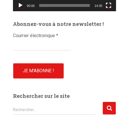
v
00:00
14:30
i
d
é
Abonnez-vous à notre newsletter !
o
Courrier électronique
*
Rechercher sur le site
R
Rechercher…
e
c
h