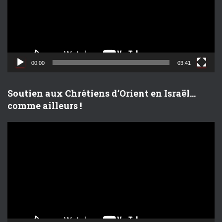
e
u
r
v
i
d
00:00
03:41
é
o
Soutien aux Chrétiens d’Orient en Israël…
comme ailleurs !
L
e
c
t
e
u
r
v
i