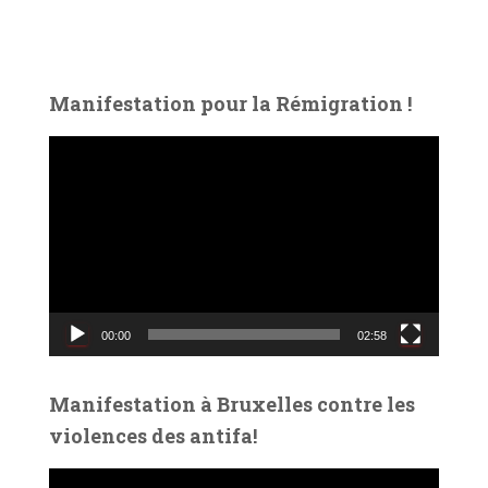
Manifestation pour la Rémigration !
L
e
c
t
e
u
r
v
00:00
02:58
i
d
é
Manifestation à Bruxelles contre les
o
violences des antifa!
L