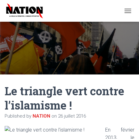
O
U
V
R
I
R
/
F
E
R
M
E
Le triangle vert contre
R
L
A
l’islamisme !
N
A
Published by
NATION
on
26 juillet 2016
V
I
G
En février
A
2013, le