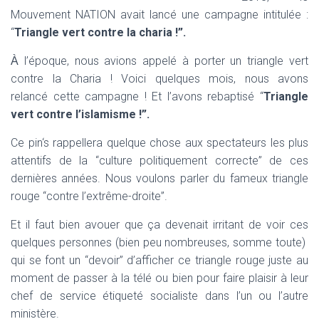
T
Mouvement NATION avait lancé une campagne intitulée :
I
O
“
Triangle vert contre la charia !”.
N
l’époque, nous avions appelé à porter un triangle vert
À
contre la Charia ! Voici quelques mois, nous avons
relancé cette campagne ! Et l’avons rebaptisé “
Triangle
vert contre l’islamisme !”.
Ce pin‘s rappellera quelque chose aux spectateurs les plus
attentifs de la “culture politiquement correcte” de ces
dernières années. Nous voulons parler du fameux triangle
rouge “contre l’extrême-droite”.
Et il faut bien avouer que ça devenait irritant de voir ces
quelques personnes (bien peu nombreuses, somme toute)
qui se font un “devoir” d’afficher ce triangle rouge juste au
moment de passer à la télé ou bien pour faire plaisir à leur
chef de service étiqueté socialiste dans l’un ou l’autre
ministère.