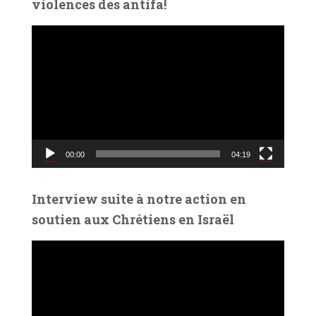
violences des antifa!
L
e
c
t
e
u
r
v
00:00
04:19
i
d
é
Interview suite à notre action en
o
soutien aux Chrétiens en Israël
L
e
c
t
e