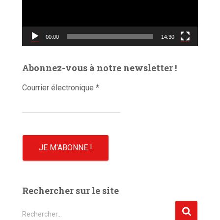
u
r
v
00:00
14:30
i
d
é
Abonnez-vous à notre newsletter !
o
Courrier électronique
*
Rechercher sur le site
R
Rechercher…