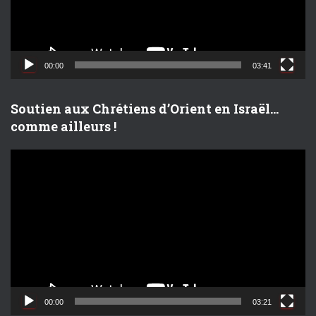
r
v
i
d
00:00
03:41
é
o
Soutien aux Chrétiens d’Orient en Israël…
comme ailleurs !
L
e
c
t
e
u
r
v
i
d
00:00
03:21
é