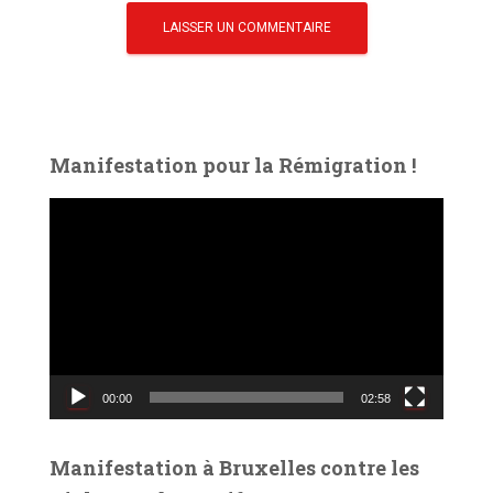
Manifestation pour la Rémigration !
L
e
c
t
e
u
r
v
00:00
02:58
i
d
é
Manifestation à Bruxelles contre les
o