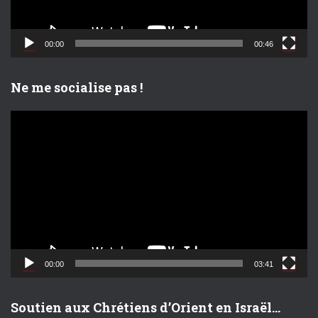
v
i
d
00:00
00:46
é
o
Ne me socialise pas !
L
e
c
t
e
u
r
v
i
d
00:00
03:41
é
o
Soutien aux Chrétiens d’Orient en Israël…