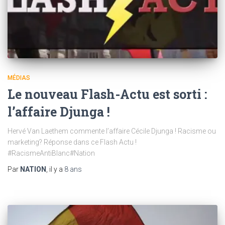
MÉDIAS
Le nouveau Flash-Actu est sorti :
l’affaire Djunga !
Hervé Van Laethem commente l’affaire Cécile Djunga ! Racisme ou
marketing? Réponse dans ce Flash Actu !
#RacismeAntiBlanc#Nation
Par
NATION
, il y a
8 ans