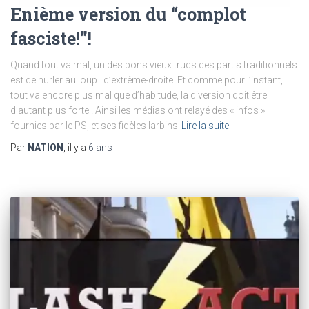
Enième version du “complot
fasciste!”!
Quand tout va mal, un des bons vieux trucs des partis traditionnels
est de hurler au loup…d’extrême-droite. Et comme pour l’instant,
tout va encore plus mal que d’habitude, la diversion doit être
d’autant plus forte ! Ainsi les médias ont relayé des « infos »
fournies par le PS, et ses fidèles larbins
Lire la suite
Par
NATION
, il y a
6 ans