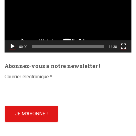
t
e
u
r
v
i
d
00:00
14:30
é
o
Abonnez-vous à notre newsletter !
Courrier électronique
*