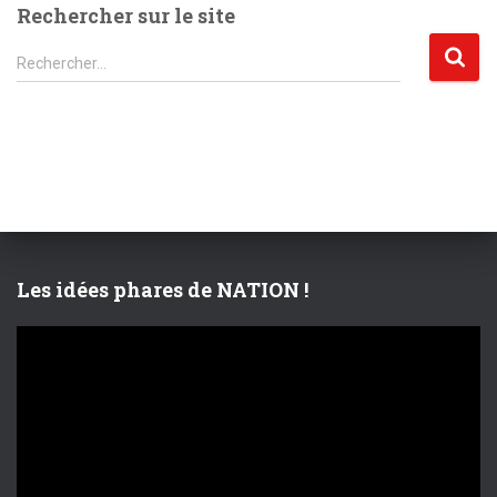
Rechercher sur le site
R
Rechercher…
e
c
h
e
r
c
h
e
r
Les idées phares de NATION !
:
L
e
c
t
e
u
r