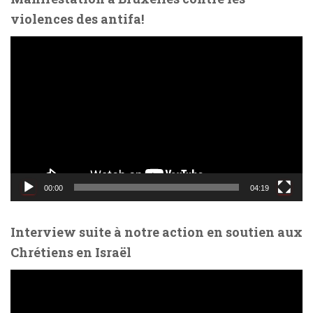
violences des antifa!
L
e
c
t
e
u
r
v
i
d
00:00
04:19
é
o
Interview suite à notre action en soutien aux
Chrétiens en Israël
L
e
c