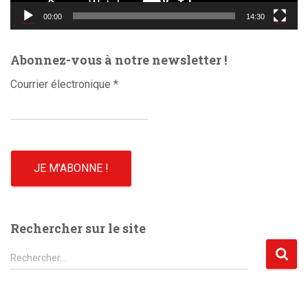
d
00:00
14:30
é
o
Abonnez-vous à notre newsletter !
Courrier électronique
*
Rechercher sur le site
R
Rechercher…
e
c
h