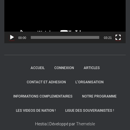
e
u
r
v
i
d
00:00
03:21
é
o
ACCUEIL
CONNEXION
ARTICLES
CONTACT ET ADHESION
L’ORGANISATION
INFORMATIONS COMPLEMENTAIRES
NOTRE PROGRAMME
LES VIDEOS DE NATION !
LIGUE DES SOUVERAINISTES !
Hestia | Développé par
ThemeIsle