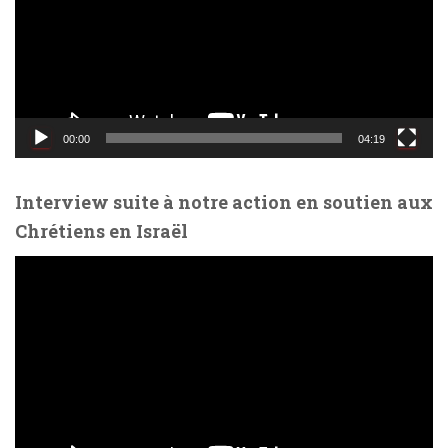
e
u
r
v
i
d
00:00
04:19
é
o
Interview suite à notre action en soutien aux
Chrétiens en Israël
L
e
c
t
e
u
r
v
i