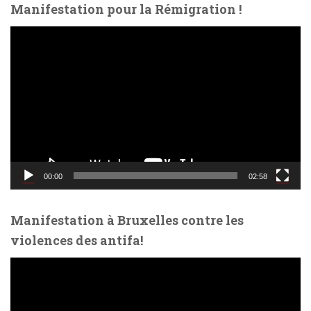
des
Manifestation pour la Rémigration !
publications
L
e
c
t
e
u
r
v
i
d
00:00
02:58
é
o
Manifestation à Bruxelles contre les
violences des antifa!
L
e
c
t