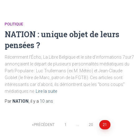
POLITIQUE
NATION : unique objet de leurs
pensées ?
Récemment l’Écho, La Libre Belgique et le site d’informations 7sur7
annonçaient le départ de plusieurs personnalités médiatiques du
Parti Populaire : Luc Trullemans (ex M. Météo) et Jean-Claude
Goblet (le frère de Marc, patron de la FGTB). Ces articles sont
intéressants car d’abord, ils démontrent que les “bons coups”
médiatiques ne
Lire la suite
Par
NATION
, il y a
10 ans
Pagination
PRÉCÉDENT
1
…
20
21