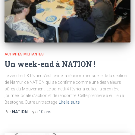
ACTIVITÉS MILITANTES
Un week-end à NATION !
Le vendredi 3 février s’est tenue la réunion mensuelle de la section
de Namur de NATION qui se confirme comme une des valeurs
sûres du Mouvement. Le samedi 4 février a eu lieu la première
journée locale d’action et de rencontre. Cette première a eu lieu à
Bastogne. Outre un tractage
Lire la suite
Par
NATION
, il y a
10 ans