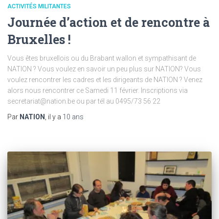
ACTIVITÉS MILITANTES
Journée d’action et de rencontre à
Bruxelles !
Vous êtes bruxellois ou du Brabant wallon et sympathisant de
NATION ? Vous voulez en savoir un peu plus sur NATION? Vous
voulez rencontrer les cadres et les dirigeants de NATION ? Venez
alors nous rencontrer ce Samedi 11 février. Inscriptions via
secretariat@nation.be ou par tél au 0495/73 56 22
Par
NATION
, il y a
10 ans