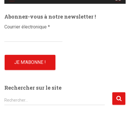
é
o
Abonnez-vous à notre newsletter !
Courrier électronique
*
Rechercher sur le site
R
Rechercher…
e
c
h
e
r