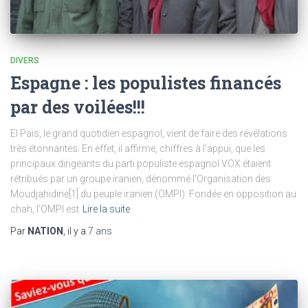
DIVERS
Espagne : les populistes financés
par des voilées!!!
El Païs, le grand quotidien espagnol, vient de faire des révélations
très étonnantes. En effet, il affirme, chiffres à l’appui, que les
principaux dirigeants du parti populiste espagnol VOX étaient
rétribués par un groupe iranien, dénommé l’Organisation des
Moudjahidine[1] du peuple iranien (OMPI). Fondée en opposition au
chah, l’OMPI est
Lire la suite
Par
NATION
, il y a
7 ans