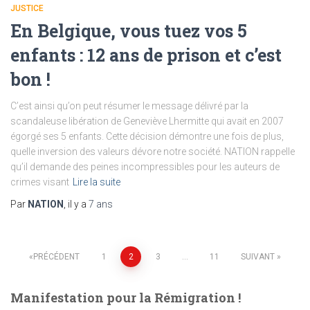
JUSTICE
En Belgique, vous tuez vos 5
enfants : 12 ans de prison et c’est
bon !
C’est ainsi qu’on peut résumer le message délivré par la
scandaleuse libération de Geneviève Lhermitte qui avait en 2007
égorgé ses 5 enfants. Cette décision démontre une fois de plus,
quelle inversion des valeurs dévore notre société. NATION rappelle
qu’il demande des peines incompressibles pour les auteurs de
crimes visant
Lire la suite
Par
NATION
, il y a
7 ans
Pagination
PRÉCÉDENT
1
2
3
…
11
SUIVANT
des
Manifestation pour la Rémigration !