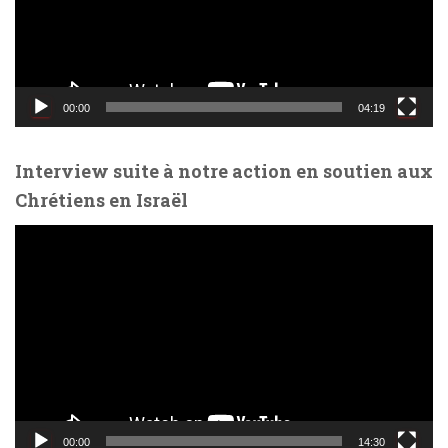
u
r
v
i
d
00:00
04:19
é
o
Interview suite à notre action en soutien aux
Chrétiens en Israël
L
e
c
t
e
u
r
v
i
d
00:00
14:30