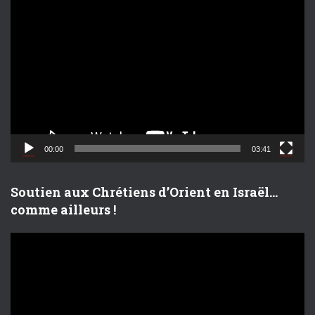
L
e
c
t
e
u
r
v
i
d
00:00
03:41
é
o
Soutien aux Chrétiens d’Orient en Israël…
comme ailleurs !
L
e
c
t
e