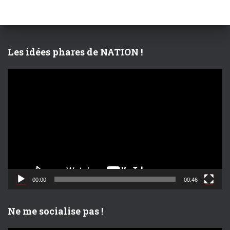
c
h
e
r
Les idées phares de NATION !
:
L
e
c
t
e
u
r
v
i
d
00:00
00:46
é
o
Ne me socialise pas !