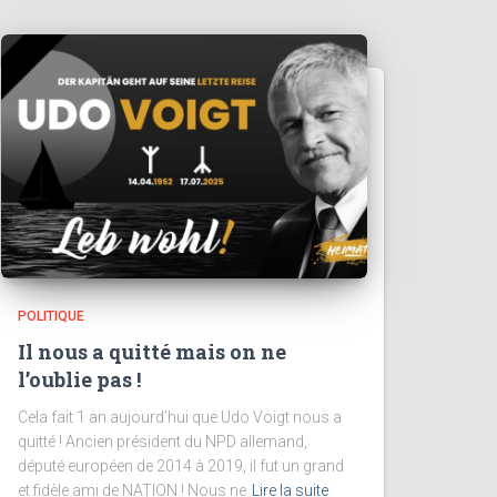
POLITIQUE
Il nous a quitté mais on ne
l’oublie pas !
Cela fait 1 an aujourd’hui que Udo Voigt nous a
quitté ! Ancien président du NPD allemand,
député européen de 2014 à 2019, il fut un grand
et fidèle ami de NATION ! Nous ne
Lire la suite