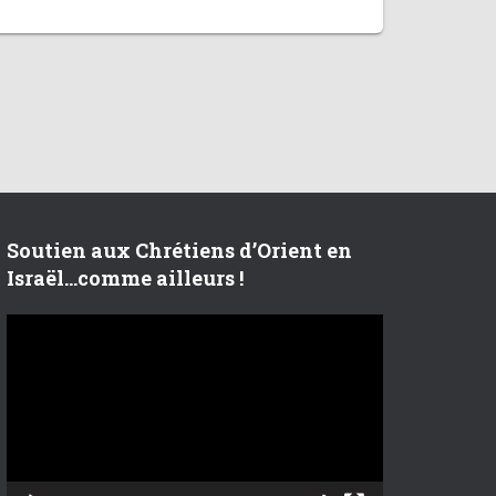
Soutien aux Chrétiens d’Orient en
Israël…comme ailleurs !
L
e
c
t
e
u
r
v