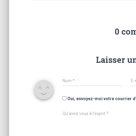
0 co
Laisser u
Nom
*
E-
Oui, envoyez-moi votre courrier d
Qu’avez vous à l’esprit ?