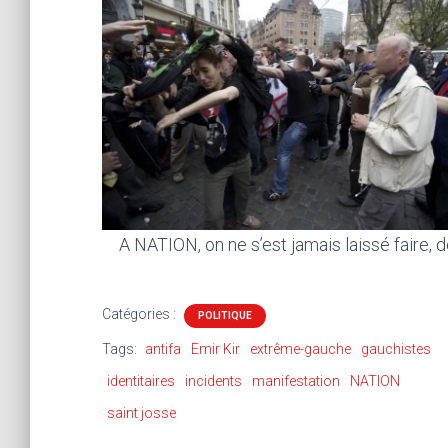
A NATION, on ne s’est jamais laissé faire, 
Catégories :
POLITIQUE
Tags:
antifa
Emir Kir
extrême-gauche
gauchistes
identitaires
incidents
manifestation
NATION
saint josse