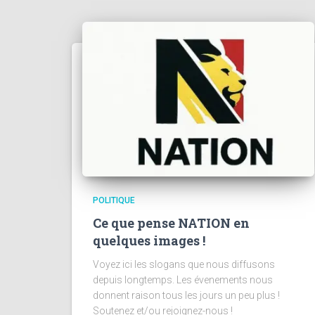
POLITIQUE
Ce que pense NATION en
quelques images !
Voyez ici les slogans que nous diffusons
depuis longtemps. Les évenements nous
donnent raison tous les jours un peu plus !
Soutenez et/ou rejoignez-nous !