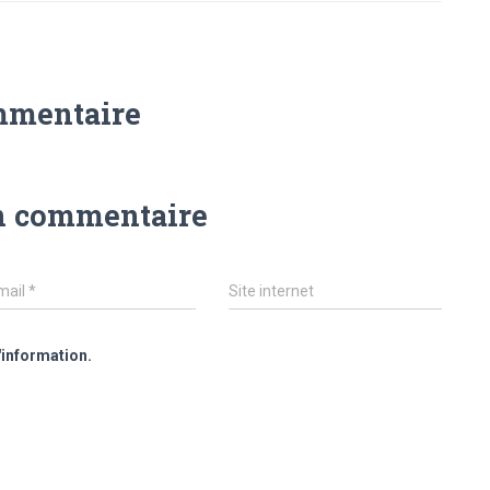
mmentaire
n commentaire
mail
*
Site internet
'information.