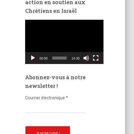
action en soutien aux
é
Chrétiens en Israël
o
L
e
c
t
e
u
00:00
14:30
r
v
i
Abonnez-vous à notre
d
newsletter !
é
o
Courrier électronique
*