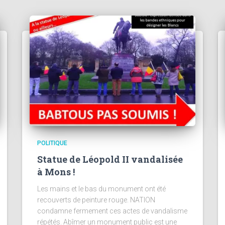
POLITIQUE
Statue de Léopold II vandalisée
à Mons !
Les mains et le bas du monument ont été
recouverts de peinture rouge. NATION
condamne fermement ces actes de vandalisme
répétés. Abîmer un monument public est une