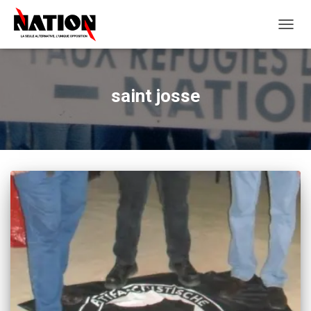
OUVRI
LA
NAVIG
saint josse