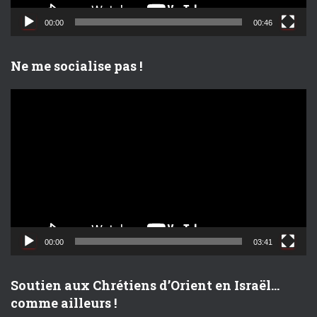
i
d
00:00
00:46
é
o
Ne me socialise pas !
L
e
c
t
e
u
r
v
i
d
00:00
03:41
é
o
Soutien aux Chrétiens d’Orient en Israël…
comme ailleurs !