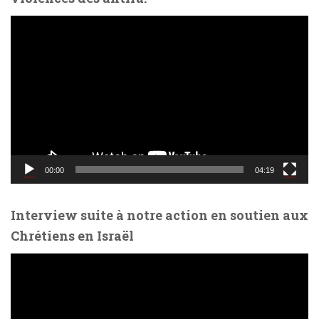
L
e
c
t
e
u
r
v
i
d
00:00
04:19
é
o
Interview suite à notre action en soutien aux
Chrétiens en Israël
L
e
c
t