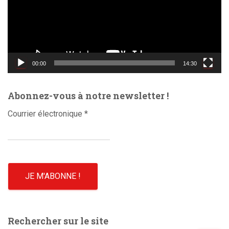
e
u
r
v
i
d
00:00
14:30
é
o
Abonnez-vous à notre newsletter !
Courrier électronique
*
Rechercher sur le site