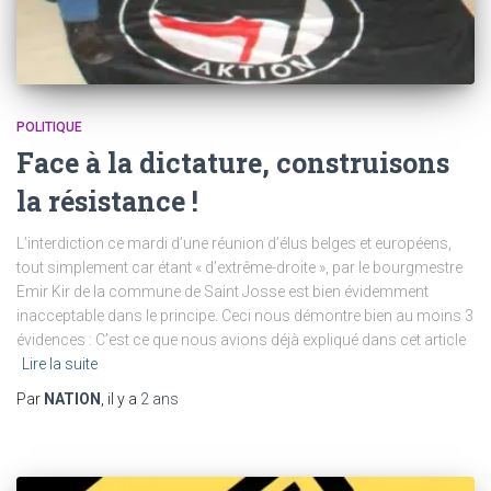
POLITIQUE
Face à la dictature, construisons
la résistance !
L’interdiction ce mardi d’une réunion d’élus belges et européens,
tout simplement car étant « d’extrême-droite », par le bourgmestre
Emir Kir de la commune de Saint Josse est bien évidemment
inacceptable dans le principe. Ceci nous démontre bien au moins 3
évidences : C’est ce que nous avions déjà expliqué dans cet article
Lire la suite
Par
NATION
, il y a
2 ans