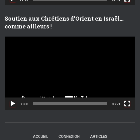
é
o
Soutien aux Chrétiens d’Orient en Israël…
comme ailleurs !
L
e
c
t
e
u
r
v
i
d
00:00
03:21
é
o
ACCUEIL
CONNEXION
ARTICLES