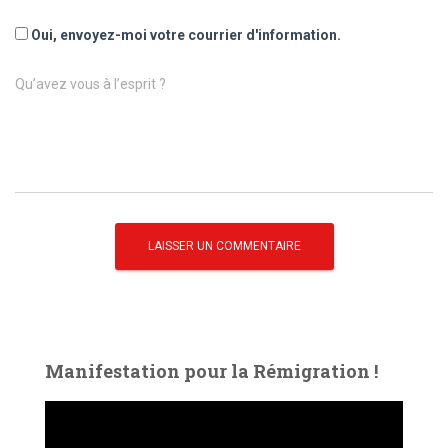
Oui, envoyez-moi votre courrier d'information.
Qu’avez vous à l’esprit ?
Manifestation pour la Rémigration !
L
e