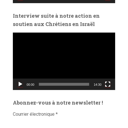
d
é
Interview suite à notre action en
o
soutien aux Chrétiens en Israël
L
e
c
t
e
u
r
v
00:00
14:30
i
d
é
Abonnez-vous à notre newsletter !
o
Courrier électronique
*