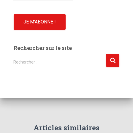
Rechercher sur le site
R
Rechercher…
e
c
h
e
r
c
h
e
r
Articles similaires
: