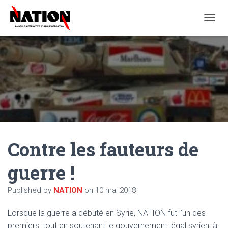
O
U
V
R
I
R
/
F
E
R
M
E
Contre les fauteurs de
R
L
A
guerre !
N
A
Published by
NATION
on
10 mai 2018
V
I
G
Lorsque la guerre a débuté en Syrie, NATION fut l’un des
A
premiers, tout en soutenant le gouvernement légal syrien, à