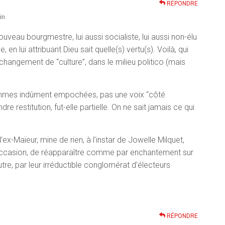
RÉPONDRE
in
uveau bourgmestre, lui aussi socialiste, lui aussi non-élu
 en lui attribuant Dieu sait quelle(s) vertu(s). Voilà, qui
 changement de “culture”, dans le milieu politico (mais
ommes indûment empochées, pas une voix “côté
 restitution, fut-elle partielle. On ne sait jamais ce qui
-Maïeur, mine de rien, à l’instar de Jowelle Milquet,
 l’occasion, de réapparaître comme par enchantement sur
autre, par leur irréductible conglomérat d’électeurs
RÉPONDRE