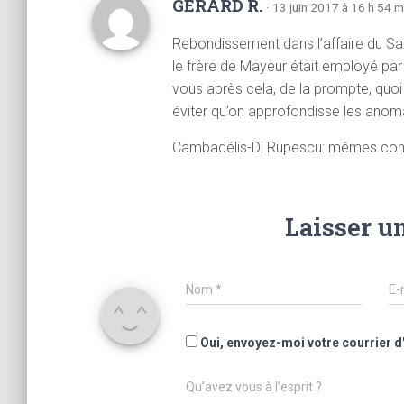
GERARD R.
· 13 juin 2017 à 16 h 54 m
Rebondissement dans l’affaire du Sa
le frère de Mayeur était employé par l
vous après cela, de la prompte, quoi
éviter qu’on approfondisse les anoma
Cambadélis-Di Rupescu: mêmes cons
Laisser u
Nom
*
E-
Oui, envoyez-moi votre courrier d
Qu’avez vous à l’esprit ?