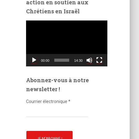
action en soutien aux
é
Chrétiens en Israël
o
L
e
c
t
e
u
00:00
14:30
r
v
i
Abonnez-vous à notre
d
newsletter !
é
o
Courrier électronique
*