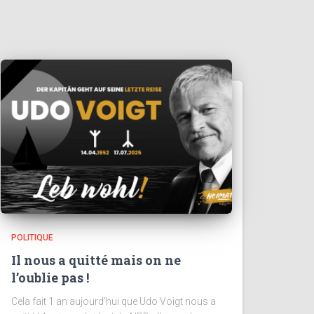
POLITIQUE
Il nous a quitté mais on ne
l’oublie pas !
Cela fait 1 an aujourd’hui que Udo Voigt nous a