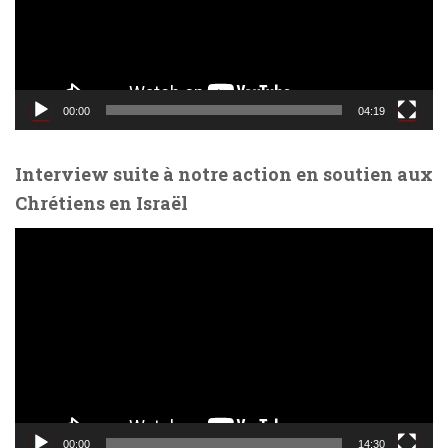
u
r
v
i
d
00:00
04:19
é
o
Interview suite à notre action en soutien aux
Chrétiens en Israël
L
e
c
t
e
u
r
v
i
d
00:00
14:30