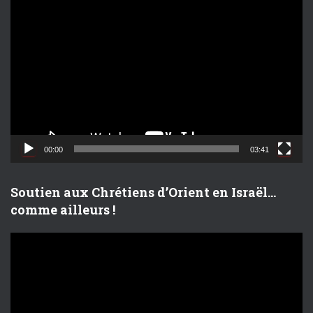
L
e
c
t
e
u
r
v
i
d
00:00
03:41
é
o
Soutien aux Chrétiens d’Orient en Israël…
comme ailleurs !
L
e
c
t
e