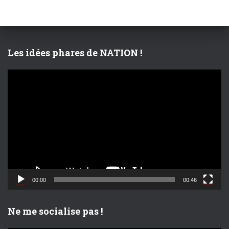
r
c
h
e
r
Les idées phares de NATION !
:
L
e
c
t
e
u
r
v
i
d
00:00
00:46
é
o
Ne me socialise pas !