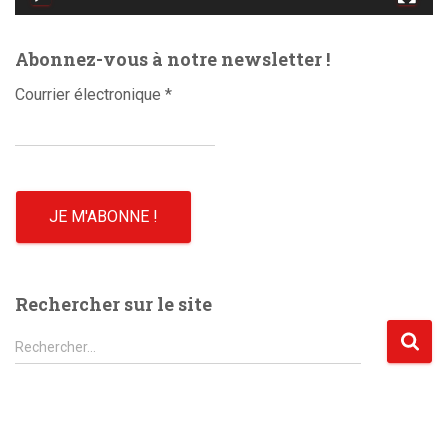
é
o
Abonnez-vous à notre newsletter !
Courrier électronique
*
Rechercher sur le site
R
Rechercher…
e
c
h
e