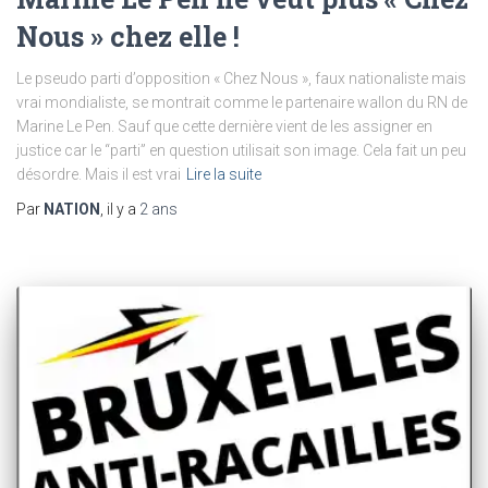
Nous » chez elle !
Le pseudo parti d’opposition « Chez Nous », faux nationaliste mais
vrai mondialiste, se montrait comme le partenaire wallon du RN de
Marine Le Pen. Sauf que cette dernière vient de les assigner en
justice car le “parti” en question utilisait son image. Cela fait un peu
désordre. Mais il est vrai
Lire la suite
Par
NATION
, il y a
2 ans