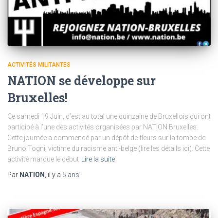
ACTIVITÉS MILITANTES
NATION se développe sur
Bruxelles!
Ce samedi 19 Juin, c’est au total une quinzaine de Bruxellois qui ont
participé à l’une des activités organisées par NATION Bruxelles.
Cette journée a commencé par un dépôt de fleurs sur la tombe de
Bruno Togni, victime du racisme anti-belge (lire les détails ici). Cette
activité marque le début
Lire la suite
Par
NATION
, il y a
5 ans