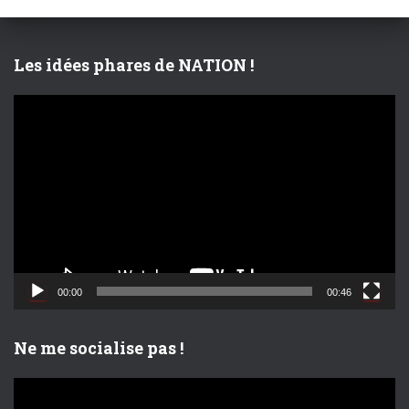
h
e
r
Les idées phares de NATION !
:
L
e
c
t
e
u
r
v
i
d
00:00
00:46
é
o
Ne me socialise pas !
L
e