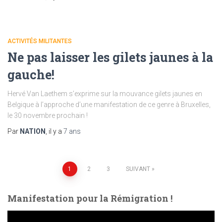
ACTIVITÉS MILITANTES
Ne pas laisser les gilets jaunes à la
gauche!
Hervé Van Laethem s’exprime sur la mouvance gilets jaunes en
Belgique à l’approche d’une manifestation de ce genre à Bruxelles,
le 30 novembre prochain !
Par
NATION
, il y a
7 ans
Pagination
1
2
3
SUIVANT
des
Manifestation pour la Rémigration !
publications
L