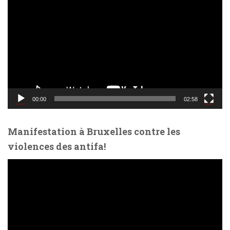
e
c
t
e
u
r
v
i
d
00:00
02:58
é
o
Manifestation à Bruxelles contre les
violences des antifa!
L
e
c
t
e
u