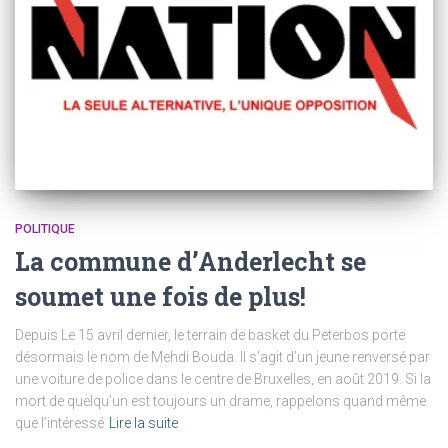
POLITIQUE
La commune d’Anderlecht se
soumet une fois de plus!
Depuis Le 15 avril dernier, le terrain de basket du Peterbos porte
désormais le nom de Mehdi Bouda. Il s’agit d’un jeune renversé par
une voiture de police dans le centre de Bruxelles, en août 2019. Si la
mort de quelqu’un est toujours un drame, rappelons quand même
que l’intéressé
Lire la suite