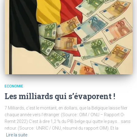
ECONOMIE
Les milliards qui s’évaporent !
7 Milliards, c’est le montant, en dollars, que la Belgique laisse filer
chaque année vers l’étranger. (Source : OIM / ONU – Rapport O-
Remit 2022) C’est à dire 1,2 % du PIB belge qui quitte le pays… sans
retour. (Source : UNRIC / ONU, résumé du rapport OIM). Et la
Lire la suite