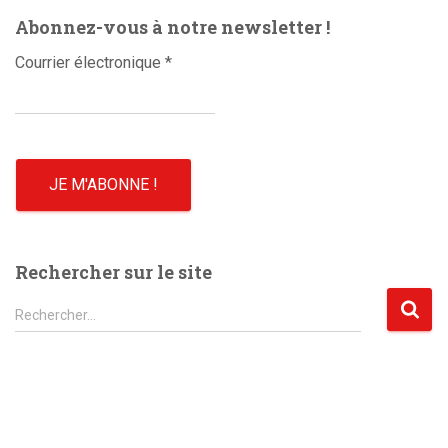
Abonnez-vous à notre newsletter !
Courrier électronique
*
Rechercher sur le site
R
Rechercher…
e
c
h
e
r
c