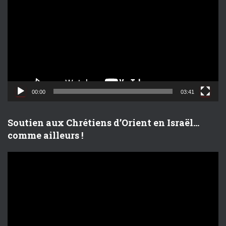
c
t
e
u
r
v
i
d
00:00
03:41
é
o
Soutien aux Chrétiens d’Orient en Israël…
comme ailleurs !
L
e
c
t
e
u
r