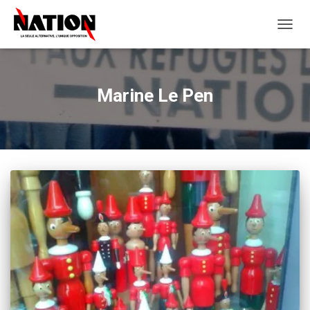
OUVRI
LA
NAVIG
Marine Le Pen