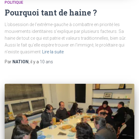
POLITIQUE
Pourquoi tant de haine ?
L’obsession de l’extrême-gauche à combattre en priorité les
mouvements identitaires s’explique par plusieurs facteurs. Sa
haine de tout ce qui est patrie et valeurs traditionnelles, bien sûr.
Aussi le fait qu’elle espère trouver en l’immigré, le prolétaire qui
n’existe quasiment
Lire la suite
Par
NATION
, il y a
10 ans