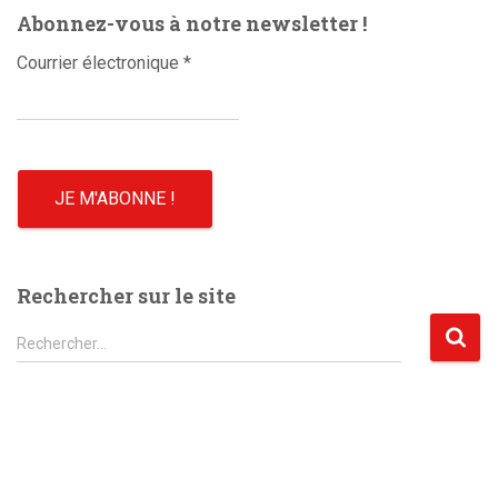
Abonnez-vous à notre newsletter !
Courrier électronique
*
Rechercher sur le site
R
Rechercher…
e
c
h
e
r
c