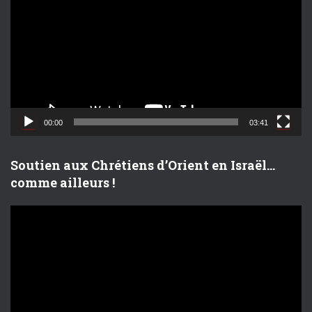
c
t
e
u
r
v
i
d
00:00
03:41
é
o
Soutien aux Chrétiens d’Orient en Israël…
comme ailleurs !
L
e
c
t
e
u
r