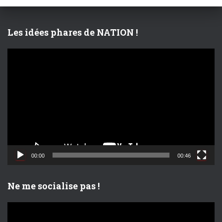
h
e
r
Les idées phares de NATION !
:
L
e
c
t
e
u
r
v
i
d
00:00
00:46
é
o
Ne me socialise pas !
L
e