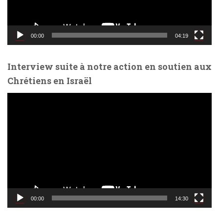
v
i
d
00:00
04:19
é
o
Interview suite à notre action en soutien aux
Chrétiens en Israël
L
e
c
t
e
u
r
v
i
d
00:00
14:30
é
o