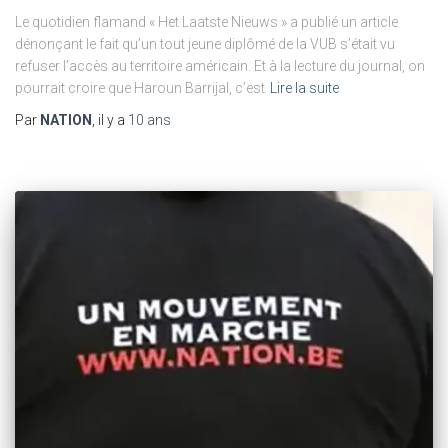
Le quotidien flamand « Het Laatste Nieuws » a publié un article
dénonçant le fait qu’un tout jeune diplômé de la VUB s’était vu
refuser l’accès au territoire américain. Et à la lecture du journal, on
pourrait croire que Haroun Barrijal, c’est
Lire la suite
Par
NATION
, il y a
10 ans