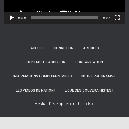
v
i
d
00:00
03:21
é
o
ACCUEIL
CONNEXION
ARTICLES
CONTACT ET ADHESION
L’ORGANISATION
INFORMATIONS COMPLEMENTAIRES
NOTRE PROGRAMME
LES VIDEOS DE NATION !
LIGUE DES SOUVERAINISTES !
Hestia | Développé par
ThemeIsle