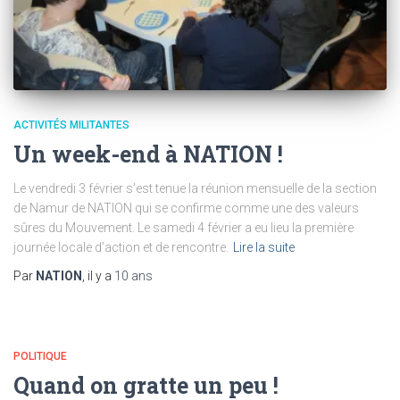
ACTIVITÉS MILITANTES
Un week-end à NATION !
Le vendredi 3 février s’est tenue la réunion mensuelle de la section
de Namur de NATION qui se confirme comme une des valeurs
sûres du Mouvement. Le samedi 4 février a eu lieu la première
journée locale d’action et de rencontre.
Lire la suite
Par
NATION
, il y a
10 ans
POLITIQUE
Quand on gratte un peu !