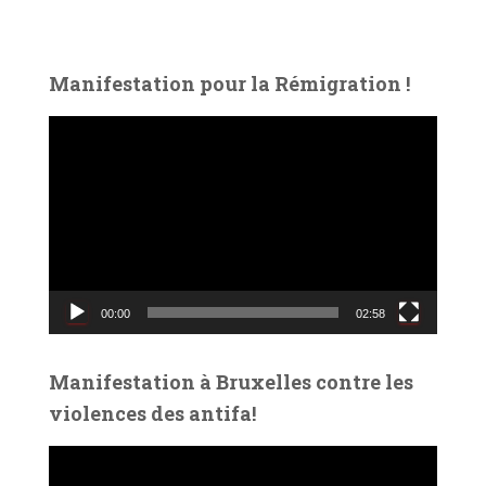
Manifestation pour la Rémigration !
L
e
c
t
e
u
r
v
00:00
02:58
i
d
é
Manifestation à Bruxelles contre les
o
violences des antifa!
L
e