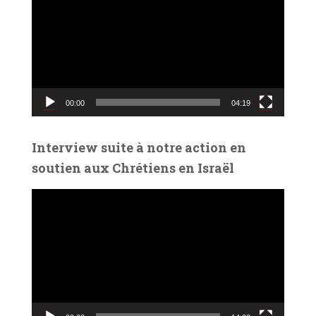
c
t
e
u
r
v
00:00
04:19
i
d
é
Interview suite à notre action en
o
soutien aux Chrétiens en Israël
L
e
c
t
e
u
r
v