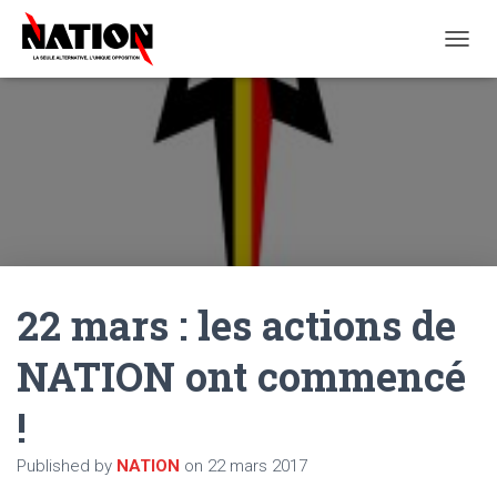
O
U
V
R
I
R
/
F
E
R
M
E
22 mars : les actions de
R
L
A
NATION ont commencé
N
A
!
V
I
G
Published by
NATION
on
22 mars 2017
A