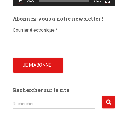
00:00
14:30
i
d
é
Abonnez-vous à notre newsletter !
o
Courrier électronique
*
Rechercher sur le site
R
Rechercher…
e
c
h
e