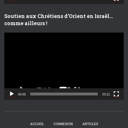
é
o
Soutien aux Chrétiens d’Orient en Israël…
comme ailleurs !
L
e
c
t
e
u
r
v
i
d
00:00
03:21
é
o
ACCUEIL
CONNEXION
ARTICLES