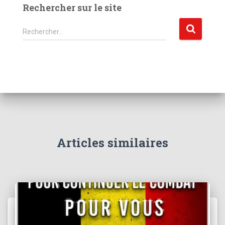
Rechercher sur le site
R
Rechercher…
e
c
h
e
r
c
h
e
r
Articles similaires
: