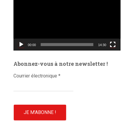
c
t
e
u
r
v
00:00
14:30
i
d
é
Abonnez-vous à notre newsletter !
o
Courrier électronique
*