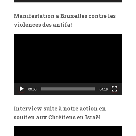
d
é
Manifestation à Bruxelles contre les
o
violences des antifa!
L
e
c
t
e
u
r
v
00:00
04:19
i
d
é
Interview suite à notre action en
o
soutien aux Chrétiens en Israël
L
e