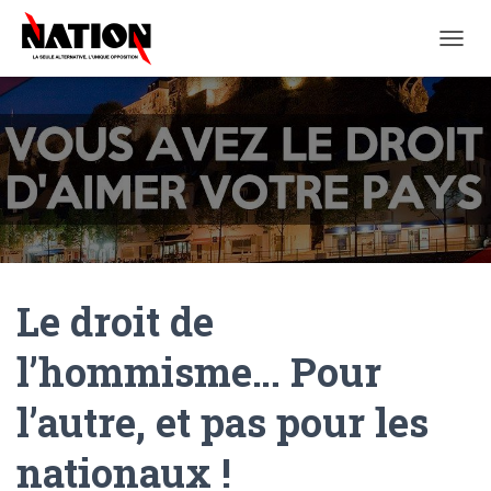
O
U
V
R
I
R
/
F
E
R
M
E
Le droit de
R
L
A
l’hommisme… Pour
N
A
l’autre, et pas pour les
V
I
G
nationaux !
A