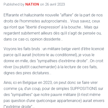
T
Published by
NATION
on
26 avril 2023
I
O
N
Effarante et hallucinante nouvelle “affaire” de la part de nos
droits de l’hommistes autoproclamés… Vous savez, ceux
qui n’ont que “liberté d’expression” à la bouche… Mais qui
regardent subitement ailleurs dès qu’il s’agit de pensée ou,
dans ce cas-ci, opinion dissidente…
Voyons les faits bruts : un militaire belge vient d’être licencié
parce qu’il aurait (notons-le au conditionnel), je vous le
donne en mille, des “sympathies d’extrême droite”…On croit
rêver (ou plutôt cauchemarder) à la lecture de ces faits,
dignes des pires dictatures…
Ainsi, ici en Belgique en 2023, on peut donc se faire virer
comme ça, d’un coup, pour de simples SUPPOSITIONS sur
des “sympathies” que notre pauvre militaire (il n’est même
pas question d’une quelconque appartenance) aurait envers
l'”extrême droite”…