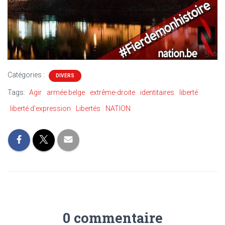
Catégories :
DIVERS
Tags:
Agir
armée belge
extrême-droite
identitaires
liberté
liberté d'expression
Libertés
NATION
0 commentaire