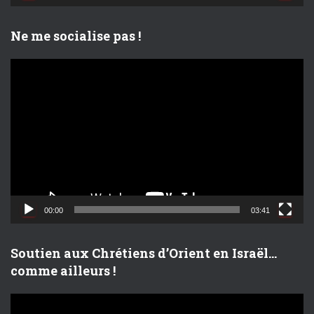
é
o
Ne me socialise pas !
L
e
c
t
e
u
r
v
i
d
00:00
03:41
é
o
Soutien aux Chrétiens d’Orient en Israël…
comme ailleurs !
L