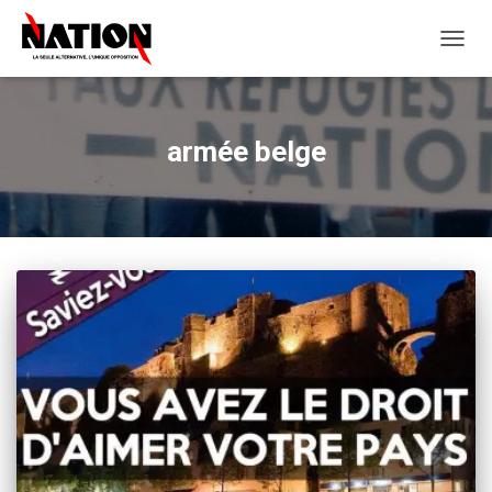
OUVRI
LA
NAVIG
armée belge