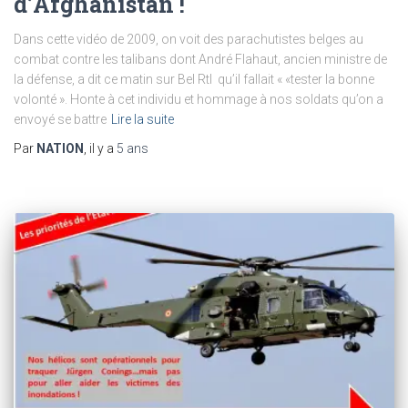
d’Afghanistan !
Dans cette vidéo de 2009, on voit des parachutistes belges au
combat contre les talibans dont André Flahaut, ancien ministre de
la défense, a dit ce matin sur Bel Rtl qu’il fallait « «tester la bonne
volonté ». Honte à cet individu et hommage à nos soldats qu’on a
envoyé se battre
Lire la suite
Par
NATION
, il y a
5 ans