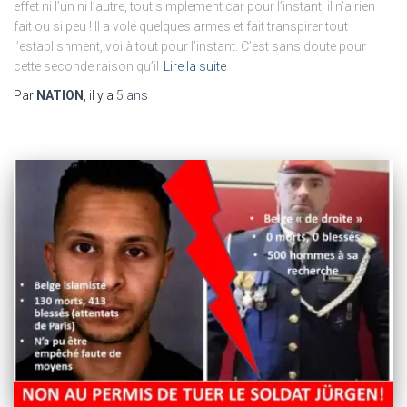
effet ni l’un ni l’autre, tout simplement car pour l’instant, il n’a rien
fait ou si peu ! Il a volé quelques armes et fait transpirer tout
l’establishment, voilà tout pour l’instant. C’est sans doute pour
cette seconde raison qu’il
Lire la suite
Par
NATION
, il y a
5 ans