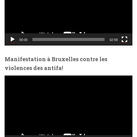
e
u
r
v
i
d
00:00
02:58
é
o
Manifestation à Bruxelles contre les
violences des antifa!
L
e
c
t
e
u
r
v
i