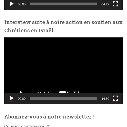
d
00:00
04:19
é
o
Interview suite à notre action en soutien aux
Chrétiens en Israël
L
e
c
t
e
u
r
v
i
d
00:00
14:30
é
o
Abonnez-vous à notre newsletter !
Courrier électronique
*