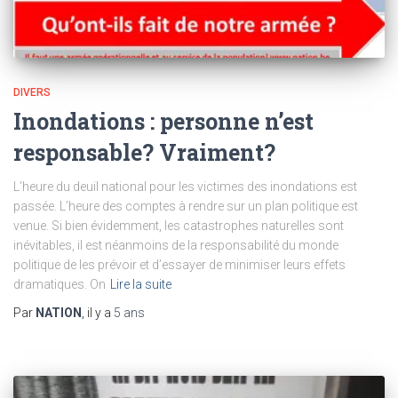
DIVERS
Inondations : personne n’est
responsable? Vraiment?
L’heure du deuil national pour les victimes des inondations est
passée. L’heure des comptes à rendre sur un plan politique est
venue. Si bien évidemment, les catastrophes naturelles sont
inévitables, il est néanmoins de la responsabilité du monde
politique de les prévoir et d’essayer de minimiser leurs effets
dramatiques. On
Lire la suite
Par
NATION
, il y a
5 ans