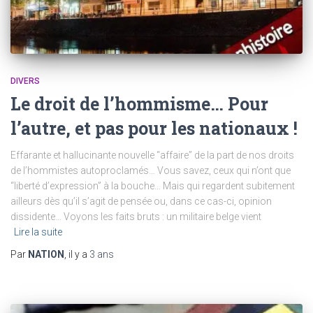
DIVERS
Le droit de l’hommisme… Pour
l’autre, et pas pour les nationaux !
Effarante et hallucinante nouvelle “affaire” de la part de nos droits
de l’hommistes autoproclamés… Vous savez, ceux qui n’ont que
“liberté d’expression” à la bouche… Mais qui regardent subitement
ailleurs dès qu’il s’agit de pensée ou, dans ce cas-ci, opinion
dissidente… Voyons les faits bruts : un militaire belge vient
Lire la suite
Par
NATION
, il y a
3 ans