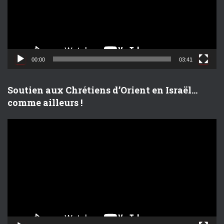
e
u
r
v
i
d
00:00
03:41
é
o
Soutien aux Chrétiens d’Orient en Israël…
comme ailleurs !
L
e
c
t
e
u
r
v
i
d