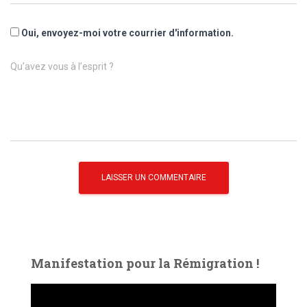
Oui, envoyez-moi votre courrier d'information.
Qu’avez vous à l’esprit ?
Manifestation pour la Rémigration !
L
e