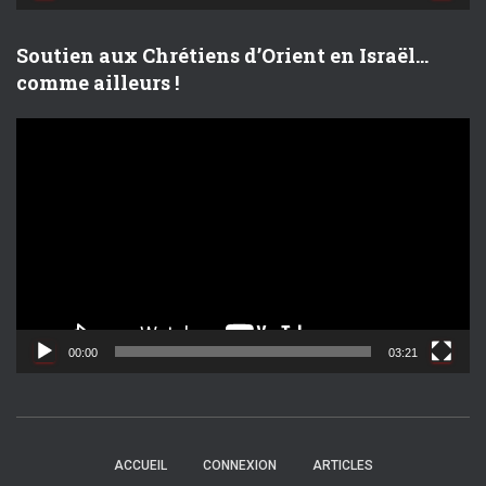
é
o
Soutien aux Chrétiens d’Orient en Israël…
comme ailleurs !
L
e
c
t
e
u
r
v
i
d
00:00
03:21
é
o
ACCUEIL
CONNEXION
ARTICLES