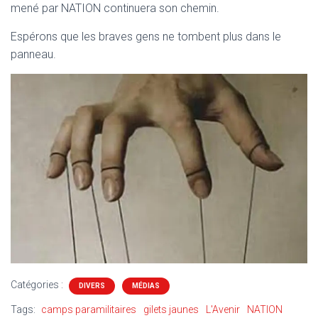
mené par NATION continuera son chemin.
Espérons que les braves gens ne tombent plus dans le
panneau.
Catégories :
DIVERS
MÉDIAS
Tags:
camps paramilitaires
gilets jaunes
L'Avenir
NATION