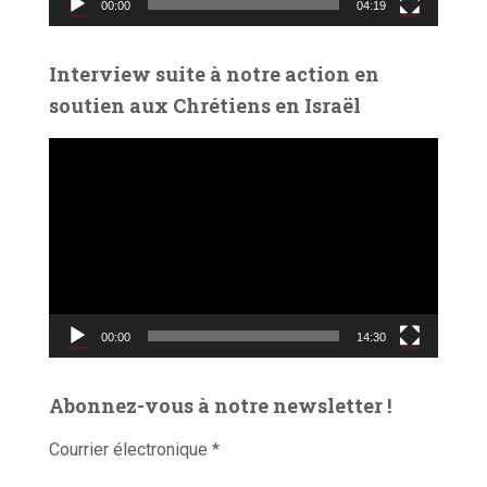
00:00
04:19
i
d
é
Interview suite à notre action en
o
soutien aux Chrétiens en Israël
L
e
c
t
e
u
r
v
00:00
14:30
i
d
é
Abonnez-vous à notre newsletter !
o
Courrier électronique
*