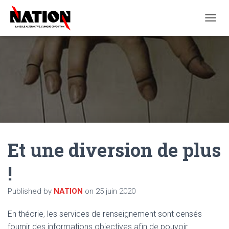
O
U
V
R
I
R
/
F
E
R
M
E
Et une diversion de plus
R
L
A
!
N
A
Published by
NATION
on
25 juin 2020
V
I
G
En théorie, les services de renseignement sont censés
A
fournir des informations objectives afin de pouvoir