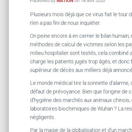
Published by
NATION
on
18 avril 2020
Plusieurs mois déjà que ce virus fait le tou
n’en a pas fini de nous inquiéter.
On peine encore à en cerner le bilan humain
méthodes de calcul de victimes selon les pay
milieu hospitalier sont testés, cela combiné 
charge les patients jugés trop âgés, et donc 
supérieur de décès aux milliers déjà annoncé
Le monde médical tire la sonnette d’alarme, 
défaut de prévoyance. Bien que l’origine de 
d’hygiène des marchés aux animaux chinois, o
laboratoires biochimiques de Wuhan ? La re
négligents.
Par la magie de la globalisation et d’un marc