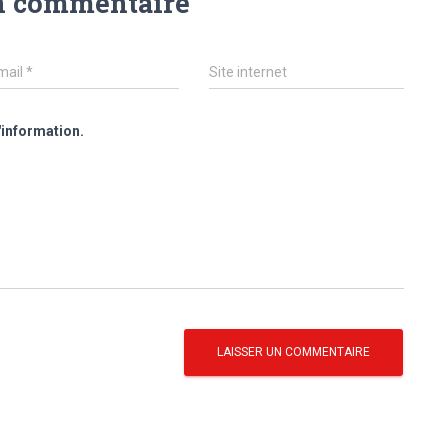
n commentaire
mail
*
Site internet
'information.