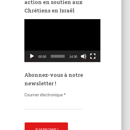
action en soutien aux
é
Chrétiens en Israël
o
L
e
c
t
e
u
00:00
14:30
r
v
i
Abonnez-vous à notre
d
newsletter !
é
o
Courrier électronique
*