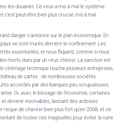
tes les douanes. Ce virus a mis à mal le système
 c’est peut-être bien plus crucial, mis à mal
 grand danger s’annonce sur le plan économique. En
 pays se sont murés derrière le confinement. Les
bertés essentielles, et nous fliquent, comme si nous
es morts dues par un virus chinois. La sanction est
i, le chômage technique touche plusieurs entreprises,
n château de cartes : de nombreuses sociétés
prunts accordés par des banques peu scrupuleuses,
rantie. Or, avec le blocage de l’économie, certaines
e et devenir insolvables, laissant des ardoises
isque de chavirer bien plus fort qu’en 2008, et ce
ntant de toutes ces magouilles pour éviter la ruine