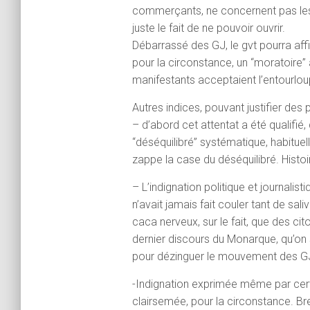
commerçants, ne concernent pas les pi
juste le fait de ne pouvoir ouvrir.
Débarrassé des GJ, le gvt pourra aff
pour la circonstance, un “moratoire” 
manifestants acceptaient l’entourlo
Autres indices, pouvant justifier des
– d’abord cet attentat a été qualifié
“déséquilibré” systématique, habitu
zappe la case du déséquilibré. Histoir
– L’indignation politique et journalist
n’avait jamais fait couler tant de sa
caca nerveux, sur le fait, que des ci
dernier discours du Monarque, qu’on 
pour dézinguer le mouvement des G
-Indignation exprimée même par cer
clairsemée, pour la circonstance. Bre