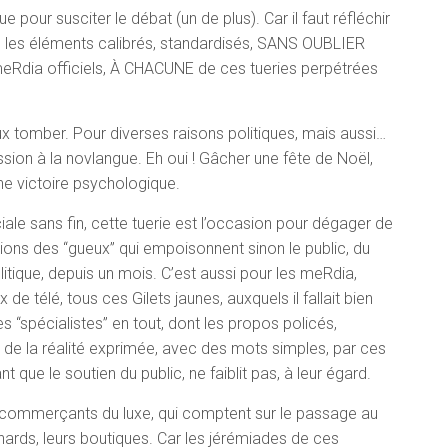
pour susciter le débat (un de plus). Car il faut réfléchir
s, les éléments calibrés, standardisés, SANS OUBLIER
eRdia officiels, À CHACUNE de ces tueries perpétrées
ux tomber. Pour diverses raisons politiques, mais aussi…
sion à la novlangue. Eh oui ! Gâcher une fête de Noël,
e victoire psychologique.
ale sans fin, cette tuerie est l’occasion pour dégager de
ations des “gueux” qui empoisonnent sinon le public, du
litique, depuis un mois. C’est aussi pour les meRdia,
de télé, tous ces Gilets jaunes, auxquels il fallait bien
s “spécialistes” en tout, dont les propos policés,
, de la réalité exprimée, avec des mots simples, par ces
t que le soutien du public, ne faiblit pas, à leur égard.
x commerçants du luxe, qui comptent sur le passage au
nards, leurs boutiques. Car les jérémiades de ces