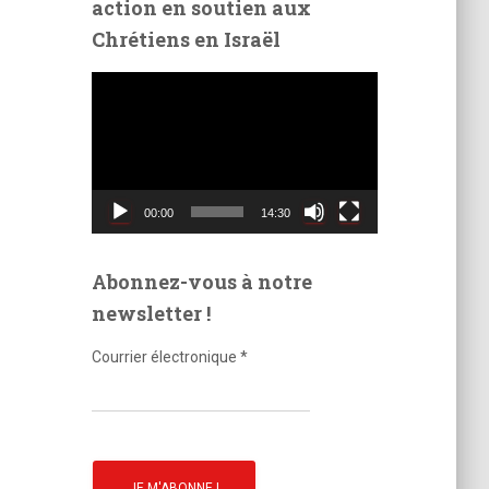
action en soutien aux
é
Chrétiens en Israël
o
L
e
c
t
e
u
00:00
14:30
r
v
i
Abonnez-vous à notre
d
newsletter !
é
o
Courrier électronique
*