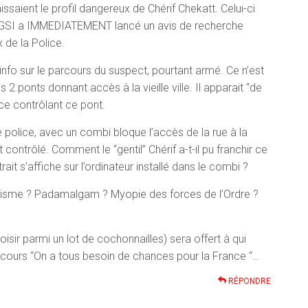
ssaient le profil dangereux de Chérif Chekatt. Celui-ci
 DGSI a IMMEDIATEMENT lancé un avis de recherche
 de la Police.
info sur le parcours du suspect, pourtant armé. Ce n’est
s 2 ponts donnant accès à la vieille ville. Il apparait “de
nce contrôlant ce pont.
police, avec un combi bloque l’accès de la rue à la
 contrôlé. Comment le “gentil” Chérif a-t-il pu franchir ce
it s’affiche sur l’ordinateur installé dans le combi ?
xisme ? Padamalgam ? Myopie des forces de l’Ordre ?
sir parmi un lot de cochonnailles) sera offert à qui
ncours “On a tous besoin de chances pour la France “…
RÉPONDRE