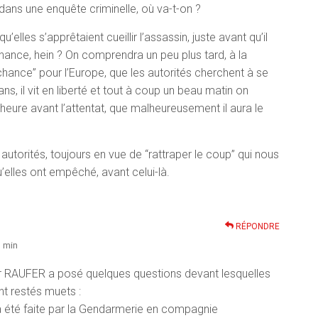
 dans une enquête criminelle, où va-t-on ?
qu’elles s’apprêtaient cueillir l’assassin, juste avant qu’il
hance, hein ? On comprendra un peu plus tard, à la
chance” pour l’Europe, que les autorités cherchent à se
, il vit en liberté et tout à coup un beau matin on
heure avant l’attentat, que malheureusement il aura le
 autorités, toujours en vue de “rattraper le coup” qui nous
elles ont empêché, avant celui-là.
RÉPONDRE
 min
er RAUFER a posé quelques questions devant lesquelles
ont restés muets :
 a été faite par la Gendarmerie en compagnie