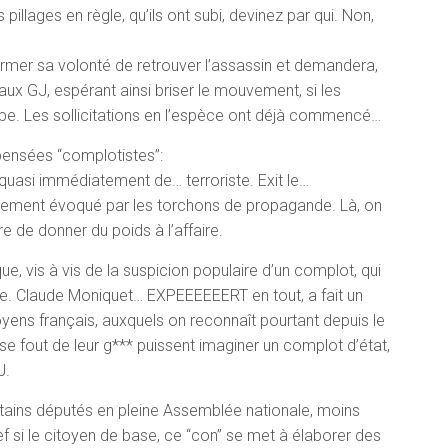
llages en règle, qu’ils ont subi, devinez par qui. Non,
irmer sa volonté de retrouver l’assassin et demandera,
aux GJ, espérant ainsi briser le mouvement, si les
upe. Les sollicitations en l’espèce ont déjà commencé…
 pensées “complotistes”:
, quasi immédiatement de… terroriste. Exit le…
ellement évoqué par les torchons de propagande. Là, on
e de donner du poids à l’affaire.
ique, vis à vis de la suspicion populaire d’un complot, qui
live. Claude Moniquet… EXPEEEEEERT en tout, a fait un
toyens français, auxquels on reconnaît pourtant depuis le
se fout de leur g*** puissent imaginer un complot d’état,
J.
tains députés en pleine Assemblée nationale, moins
f si le citoyen de base, ce “con” se met à élaborer des