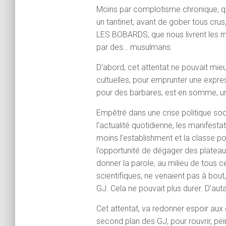
Moins par complotisme chronique, que 
un tantinet, avant de gober tous cru
LES BOBARDS, que nous livrent les m
par des… musulmans.
D’abord, cet attentat ne pouvait mie
cultuelles, pour emprunter une expres
pour des barbares, est en somme, un
Empêtré dans une crise politique soci
l’actualité quotidienne, les manifest
moins l’establishment et la classe po
l’opportunité de dégager des plateaux 
donner la parole, au milieu de tous ce
scientifiques, ne venaient pas à bout
GJ. Cela ne pouvait plus durer. D’autan
Cet attentat, va redonner espoir au
second plan des GJ, pour rouvrir, pei