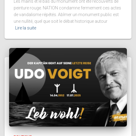
Les mains et le bas du monument ont été recouverts de
peinture rouge. NATION condamne fermement ces actes
de vandalisme répétés. Abîmer un monument public est
une nullité, quel que soit le débat historique autour
Lire la suite