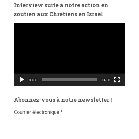
é
Interview suite à notre action en
o
soutien aux Chrétiens en Israël
L
e
c
t
e
u
r
v
00:00
14:30
i
d
é
Abonnez-vous à notre newsletter !
o
Courrier électronique
*