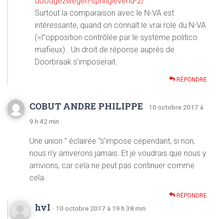
doodgezwegen-springlevend-2/
Surtout la comparaison avec le N-VA est
intéressante, quand on connaît le vrai röle du N-VA
(=l”opposition contrôlée par le système politico
mafieux) . Un droit de réponse auprès de
Doorbraak s’imposerait.
RÉPONDRE
COBUT ANDRE PHILIPPE
· 10 octobre 2017 à
9 h 42 min
Une union ” éclairée “s’impose cependant, si non,
nous n’y arriverons jamais. Et je voudrais que nous y
arrivions, car cela ne peut pas continuer comme
cela.
RÉPONDRE
hvl
· 10 octobre 2017 à 19 h 38 min