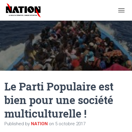
O
U
V
R
I
R
/
F
E
R
M
E
Le Parti Populaire est
R
L
A
bien pour une société
N
A
multiculturelle !
V
I
G
Published by
NATION
on
5 octobre 2017
A