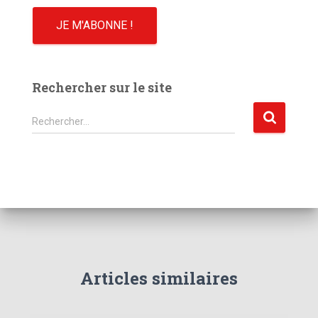
Rechercher sur le site
R
Rechercher…
e
c
h
e
r
c
h
e
r
Articles similaires
: