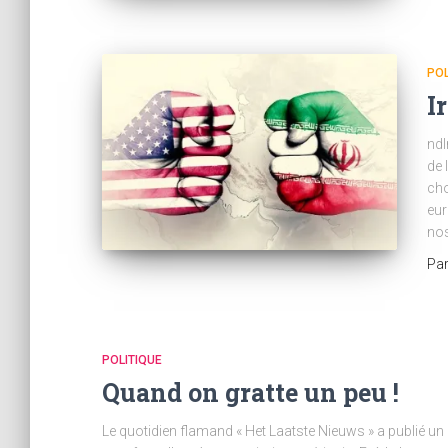
POL
I
ndl
de 
cho
eur
nos
Pa
POLITIQUE
Quand on gratte un peu !
Le quotidien flamand « Het Laatste Nieuws » a publié un a