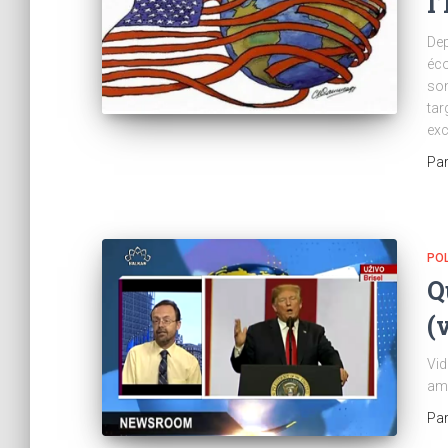
l
Dep
éco
son
tar
exc
Pa
POL
Q
(
Vid
amé
Pa