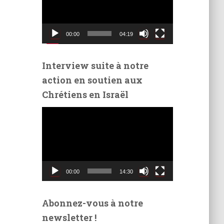
t
e
u
00:00
04:19
r
v
i
Interview suite à notre
d
action en soutien aux
é
Chrétiens en Israël
o
L
e
c
t
e
u
00:00
14:30
r
v
i
Abonnez-vous à notre
d
newsletter !
é