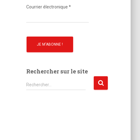
o
Courrier électronique
*
Rechercher sur le site
R
Rechercher…
e
c
h
e
r
c
h
e