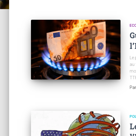
EC
G
l
Le 
au 
mon
TTF
Pa
POL
L