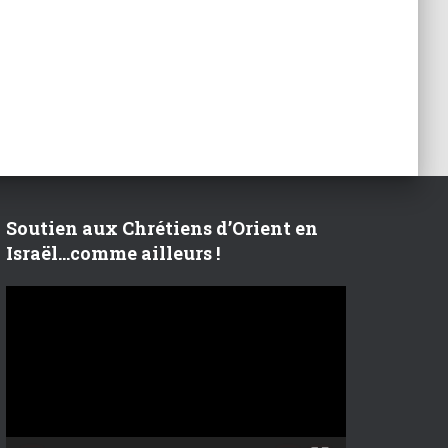
r
:
Soutien aux Chrétiens d’Orient en
Israël…comme ailleurs !
L
e
c
t
e
u
r