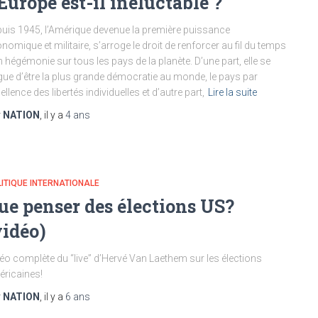
’Europe est-il inéluctable ?
uis 1945, l’Amérique devenue la première puissance
nomique et militaire, s’arroge le droit de renforcer au fil du temps
 hégémonie sur tous les pays de la planète. D’une part, elle se
gue d’être la plus grande démocratie au monde, le pays par
ellence des libertés individuelles et d’autre part,
Lire la suite
r
NATION
, il y a
4 ans
ITIQUE INTERNATIONALE
ue penser des élections US?
vidéo)
éo complète du “live” d’Hervé Van Laethem sur les élections
ricaines!
r
NATION
, il y a
6 ans