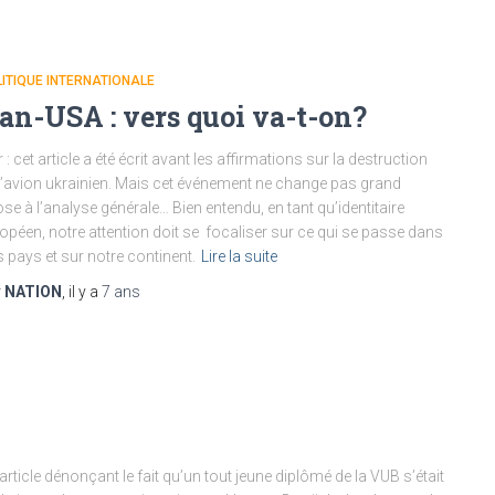
ITIQUE INTERNATIONALE
ran-USA : vers quoi va-t-on?
r : cet article a été écrit avant les affirmations sur la destruction
l’avion ukrainien. Mais cet événement ne change pas grand
se à l’analyse générale… Bien entendu, en tant qu’identitaire
opéen, notre attention doit se focaliser sur ce qui se passe dans
 pays et sur notre continent.
Lire la suite
r
NATION
, il y a
7 ans
rticle dénonçant le fait qu’un tout jeune diplômé de la VUB s’était