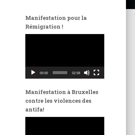
Manifestation pour la
Rémigration !
L
e
c
t
e
u
00:00
02:58
r
v
i
Manifestation à Bruxelles
d
contre les violences des
é
antifa!
o
L
e
c