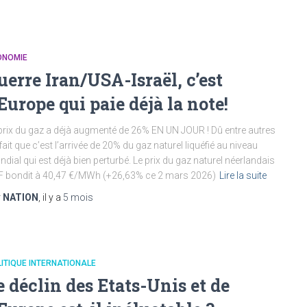
ONOMIE
uerre Iran/USA-Israël, c’est
’Europe qui paie déjà la note!
prix du gaz a déjà augmenté de 26% EN UN JOUR ! Dû entre autres
fait que c’est l’arrivée de 20% du gaz naturel liquéfié au niveau
dial qui est déjà bien perturbé. Le prix du gaz naturel néerlandais
 bondit à 40,47 €/MWh (+26,63% ce 2 mars 2026)
Lire la suite
r
NATION
, il y a
5 mois
ITIQUE INTERNATIONALE
e déclin des Etats-Unis et de