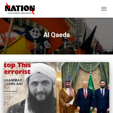
OUVRI
LA
NAVIG
Al Qaeda