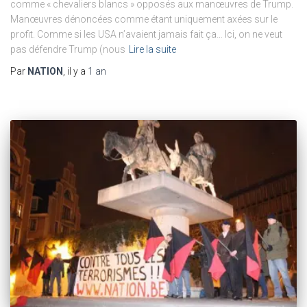
comme « chevaliers blancs » opposés aux manœuvres de Trump.
Manœuvres dénoncées comme étant uniquement axées sur le
profit. Comme si les USA n’avaient jamais fait ça… Ici, on ne veut
pas défendre Trump (nous
Lire la suite
Par
NATION
, il y a
1 an