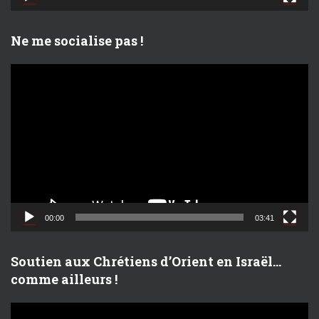
é
o
Ne me socialise pas !
L
e
c
t
e
u
r
v
i
d
00:00
03:41
é
o
Soutien aux Chrétiens d’Orient en Israël…
comme ailleurs !
L