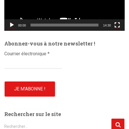
r
v
i
d
00:00
14:30
é
o
Abonnez-vous à notre newsletter !
Courrier électronique
*
Rechercher sur le site
R
Rechercher…