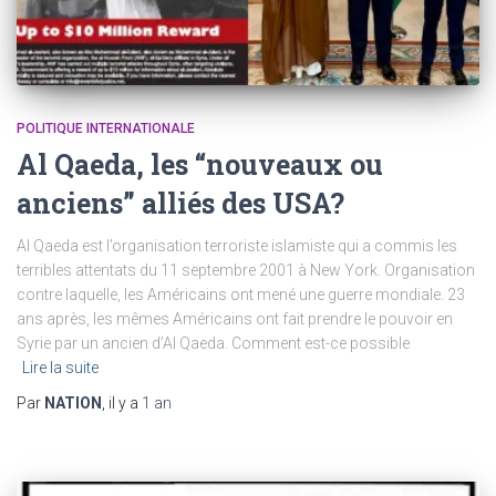
POLITIQUE INTERNATIONALE
Al Qaeda, les “nouveaux ou
anciens” alliés des USA?
Al Qaeda est l’organisation terroriste islamiste qui a commis les
terribles attentats du 11 septembre 2001 à New York. Organisation
contre laquelle, les Américains ont mené une guerre mondiale. 23
ans après, les mêmes Américains ont fait prendre le pouvoir en
Syrie par un ancien d’Al Qaeda. Comment est-ce possible
Lire la suite
Par
NATION
, il y a
1 an