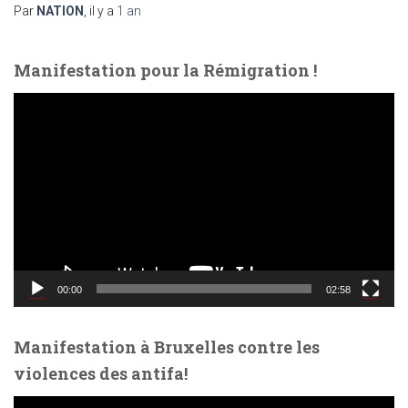
Par
NATION
, il y a
1 an
Manifestation pour la Rémigration !
L
e
c
t
e
u
r
v
i
d
00:00
02:58
é
o
Manifestation à Bruxelles contre les
violences des antifa!
L