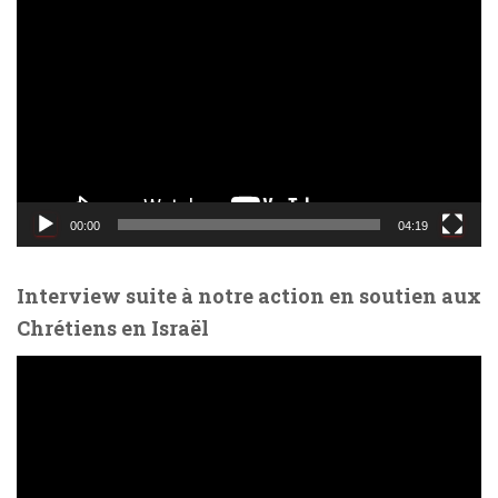
e
c
t
e
u
r
v
i
d
00:00
04:19
é
o
Interview suite à notre action en soutien aux
Chrétiens en Israël
L
e
c
t
e
u