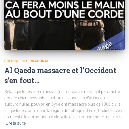
POLITIQUE INTERNATIONALE
Al Qaeda massacre et l’Occident
s’en fout…
Selon quelques rares médias (un massacre ne valant pas l’autre
pour les bien-pensants dirait-on), les anciens d’Al Qaeda
aujourd’hui au pouvoir en Syrie ont massacré plus de 1000 civils
en quelques jours dans la région de Lattaquié. Les djihadistes s’en
prennent à la communauté alaouite qui est musulmane mais très
Lire la suite