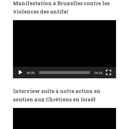
Manifestation à Bruxelles contre les
o
violences des antifa!
L
e
c
t
e
u
r
v
00:00
04:19
i
d
é
Interview suite à notre action en
o
soutien aux Chrétiens en Israël
L
e
c