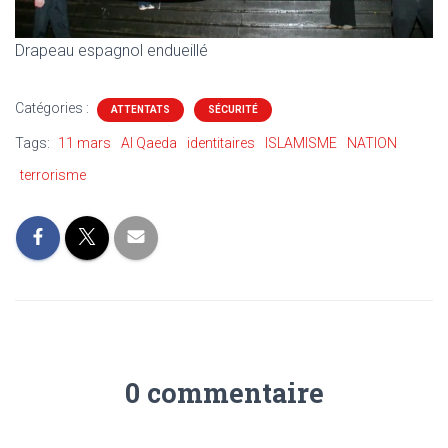
Drapeau espagnol endueillé
Catégories :
ATTENTATS
SÉCURITÉ
Tags:
11 mars
Al Qaeda
identitaires
ISLAMISME
NATION
terrorisme
0 commentaire