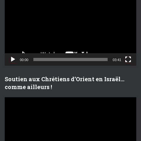
e
c
t
e
u
r
v
i
d
00:00
03:41
é
o
Soutien aux Chrétiens d’Orient en Israël…
comme ailleurs !
L
e
c
t
e
u