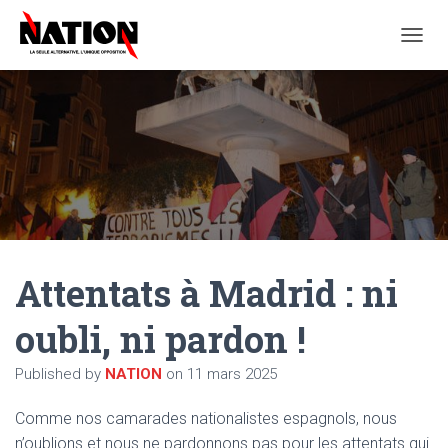
O
U
V
R
I
R
/
F
E
R
M
E
Attentats à Madrid : ni
R
L
A
oubli, ni pardon !
N
A
Published by
NATION
on
11 mars 2025
V
I
G
Comme nos camarades nationalistes espagnols, nous
A
n’oublions et nous ne pardonnons pas pour les attentats qui