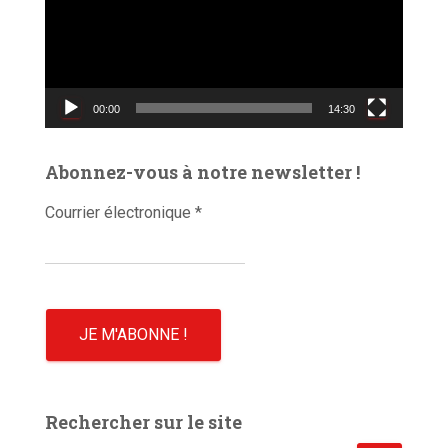
t
e
u
r
v
00:00
14:30
i
d
é
Abonnez-vous à notre newsletter !
o
Courrier électronique
*
Rechercher sur le site