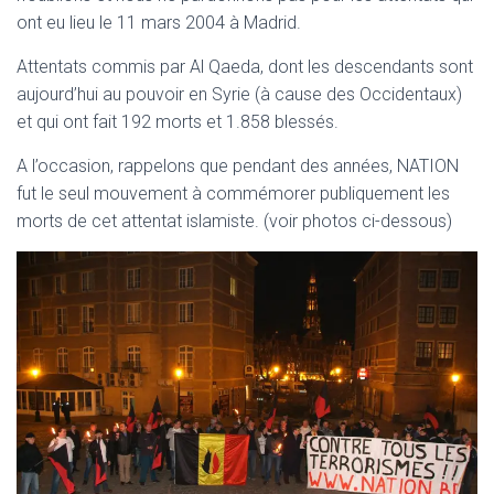
T
ont eu lieu le 11 mars 2004 à Madrid.
I
O
Attentats commis par Al Qaeda, dont les descendants sont
N
aujourd’hui au pouvoir en Syrie (à cause des Occidentaux)
et qui ont fait 192 morts et 1.858 blessés.
A l’occasion, rappelons que pendant des années, NATION
fut le seul mouvement à commémorer publiquement les
morts de cet attentat islamiste. (voir photos ci-dessous)