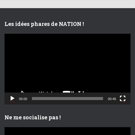
Les idées phares de NATION !
L
e
c
t
e
u
r
v
i
d
00:00
00:46
é
o
Ne me socialise pas !
L