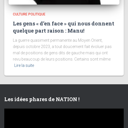
CULTURE POLITIQUE
Les gens « d’en face » qui nous donnent
quelque part raison : Manu!
La guerre quasiment permanente au Moyen Orient,
depuis octobre 2023, a tout doucement fait évoluer pas
mal de positions de gens dits de gauche mais qui ont
revu beaucoup de leurs positions. Certains sont même
Lire la suite
Les idées phares de NATION !
L
e
c