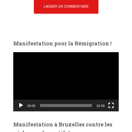
Manifestation pour la Rémigration !
L
e
c
t
e
u
r
v
00:00
02:58
i
d
é
Manifestation à Bruxelles contre les
o