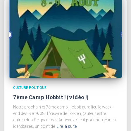
CULTURE POLITIQUE
7ème Camp Hobbit ! (vidéo !)
Notre prochain et 7ème camp Hobbit aura lieu le week-
end des 8 et 9/08 ! L’œuvre de Tolkien, (auteur entre
autres du « Seigneur des Anneaux ») est pour nos jeunes
identitaires, un point de
Lire la suite