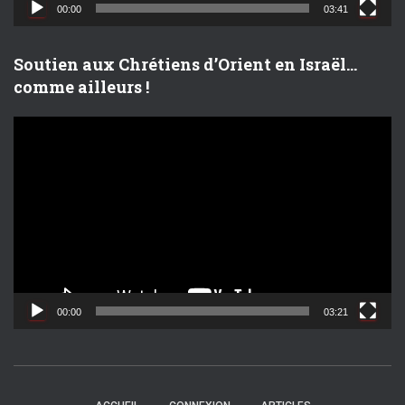
d
00:00
03:41
é
o
Soutien aux Chrétiens d’Orient en Israël…
comme ailleurs !
L
e
c
t
e
u
r
v
i
d
00:00
03:21
é
o