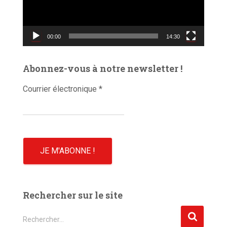
u
r
v
00:00
14:30
i
d
é
Abonnez-vous à notre newsletter !
o
Courrier électronique
*
Rechercher sur le site
R
Rechercher…
e