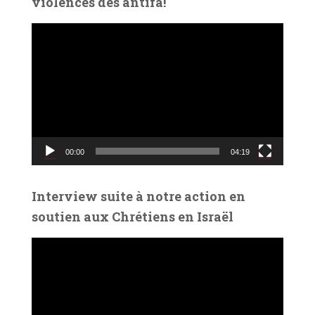
violences des antifa!
L
e
c
t
e
u
r
v
00:00
04:19
i
d
é
Interview suite à notre action en
o
soutien aux Chrétiens en Israël
L
e
c
t
e