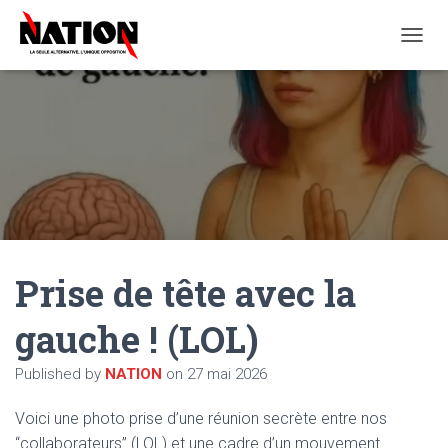
O
U
V
R
I
R
/
F
E
R
M
E
Prise de tête avec la
R
L
A
gauche ! (LOL)
N
A
Published by
NATION
on
27 mai 2026
V
I
G
Voici une photo prise d’une réunion secrète entre nos
A
“collaborateurs” (LOL) et une cadre d’un mouvement