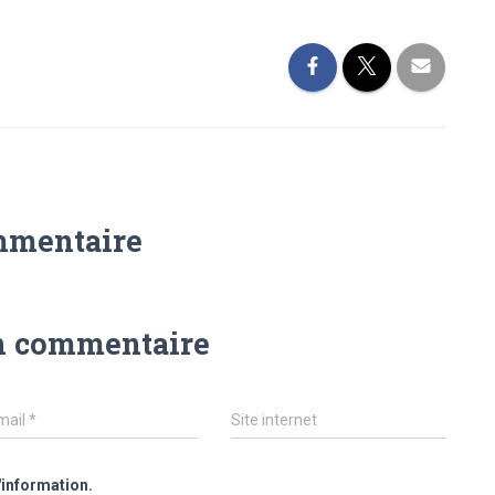
mmentaire
n commentaire
mail
*
Site internet
'information.