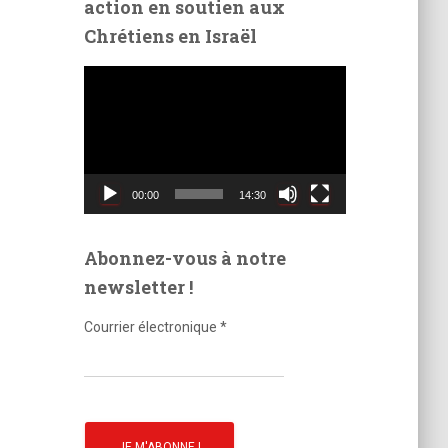
action en soutien aux
é
Chrétiens en Israël
o
L
e
c
t
e
u
00:00
14:30
r
v
i
Abonnez-vous à notre
d
newsletter !
é
o
Courrier électronique
*