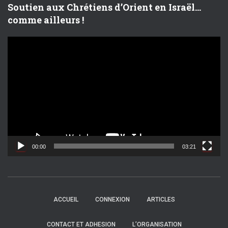
Soutien aux Chrétiens d’Orient en Israël…
comme ailleurs !
L
e
c
t
e
u
r
v
i
d
00:00
03:21
é
o
ACCUEIL
CONNEXION
ARTICLES
CONTACT ET ADHESION
L’ORGANISATION