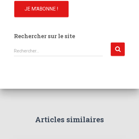
Rechercher sur le site
R
Rechercher…
e
c
h
e
r
c
h
e
r
Articles similaires
: