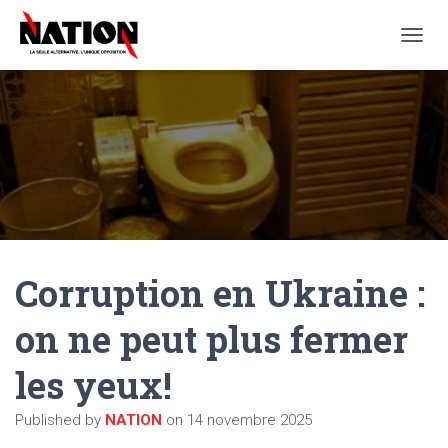
O
U
V
R
I
R
/
F
E
R
M
E
Corruption en Ukraine :
R
L
A
on ne peut plus fermer
N
A
les yeux!
V
I
G
Published by
NATION
on
14 novembre 2025
A