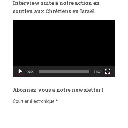
Interview suite à notre action en
o
soutien aux Chrétiens en Israël
L
e
c
t
e
u
r
v
00:00
14:30
i
d
é
Abonnez-vous à notre newsletter !
o
Courrier électronique
*