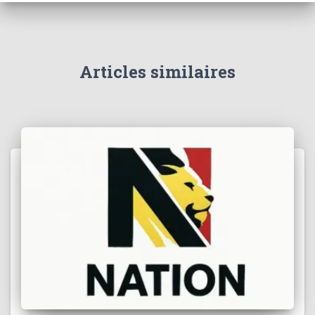
c
h
e
r
Articles similaires
: