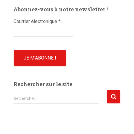
é
Abonnez-vous à notre newsletter !
o
Courrier électronique
*
Rechercher sur le site
R
Rechercher…
e
c
h
e
r