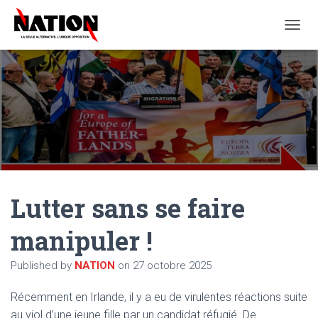
O
U
V
R
I
R
/
F
E
R
M
E
Lutter sans se faire
R
L
A
manipuler !
N
A
Published by
NATION
on
27 octobre 2025
V
I
G
Récemment en Irlande, il y a eu de virulentes réactions suite
A
au viol d’une jeune fille par un candidat réfugié. De