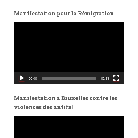
Manifestation pour la Rémigration !
L
e
c
t
e
u
r
v
00:00
02:58
i
d
é
Manifestation à Bruxelles contre les
o
violences des antifa!
L
e
c