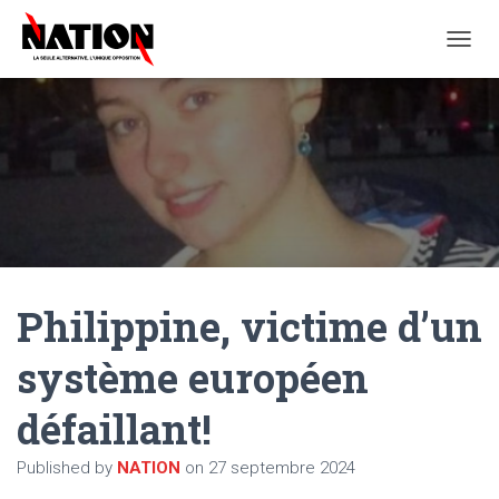
O
U
V
R
I
R
/
F
E
R
M
E
Philippine, victime d’un
R
L
A
système européen
N
A
défaillant!
V
I
G
Published by
NATION
on
27 septembre 2024
A