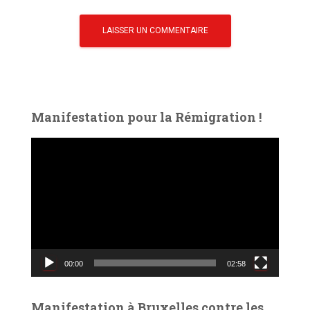
Manifestation pour la Rémigration !
L
e
c
t
e
u
r
v
00:00
02:58
i
d
é
Manifestation à Bruxelles contre les