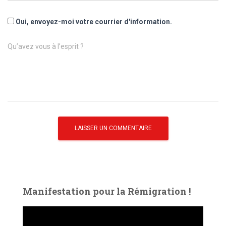
Oui, envoyez-moi votre courrier d'information.
Qu’avez vous à l’esprit ?
Manifestation pour la Rémigration !
L
e