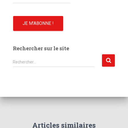
Rechercher sur le site
R
Rechercher…
e
c
h
e
r
c
h
e
r
Articles similaires