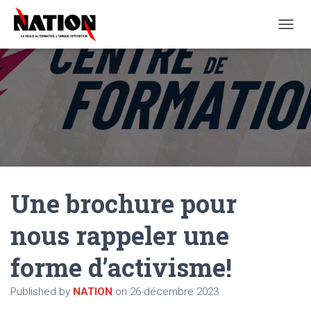
O
U
V
R
I
R
/
F
E
R
M
E
Une brochure pour
R
L
A
nous rappeler une
N
A
forme d’activisme!
V
I
G
Published by
NATION
on
26 décembre 2023
A