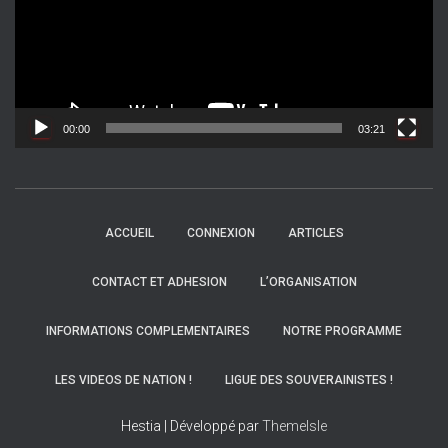
e
u
r
v
i
d
00:00
03:21
é
o
ACCUEIL
CONNEXION
ARTICLES
CONTACT ET ADHESION
L’ORGANISATION
INFORMATIONS COMPLEMENTAIRES
NOTRE PROGRAMME
LES VIDEOS DE NATION !
LIGUE DES SOUVERAINISTES !
Hestia | Développé par
ThemeIsle