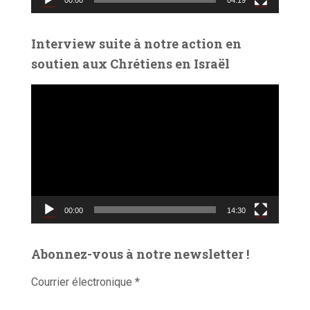
i
d
é
Interview suite à notre action en
o
soutien aux Chrétiens en Israël
L
e
c
t
e
u
r
v
00:00
14:30
i
d
é
Abonnez-vous à notre newsletter !
o
Courrier électronique
*