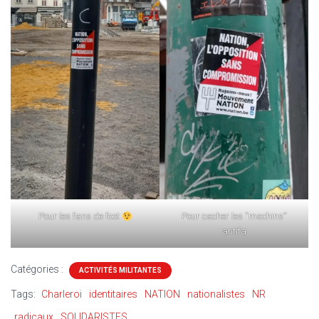
Pour les fans de foot
Pour cacher les “machins”
antifa
Catégories :
ACTIVITÉS MILITANTES
Tags:
Charleroi
identitaires
NATION
nationalistes
NR
radicaux
SOLIDARISTES