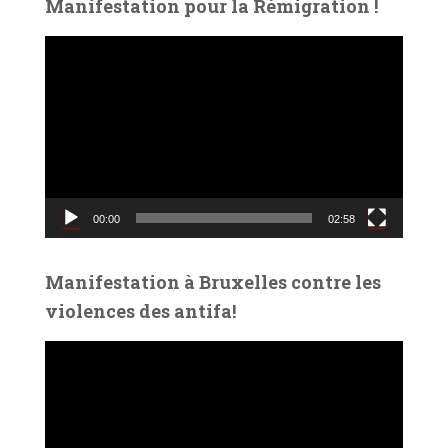
Manifestation pour la Rémigration !
L
e
c
t
e
u
r
v
00:00
02:58
i
d
é
Manifestation à Bruxelles contre les
o
violences des antifa!
L
e
c
t
e