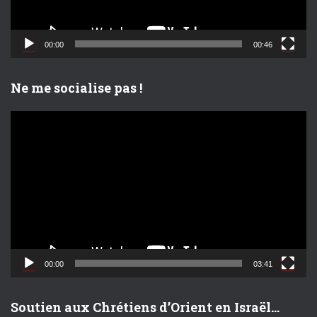
v
i
d
00:00
00:46
é
o
Ne me socialise pas !
L
e
c
t
e
u
r
v
i
d
00:00
03:41
é
o
Soutien aux Chrétiens d’Orient en Israël…