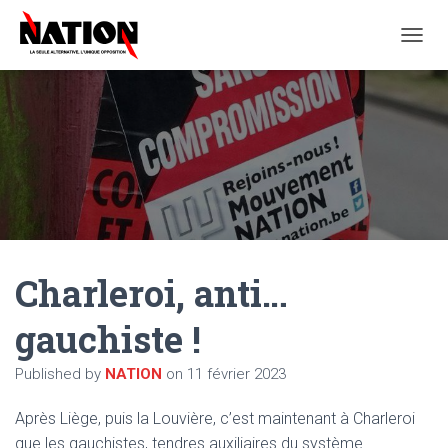
O
U
V
R
I
R
/
F
E
R
M
E
Charleroi, anti…
R
L
A
gauchiste !
N
A
Published by
NATION
on
11 février 2023
V
I
G
Après Liège, puis la Louvière, c’est maintenant à Charleroi
A
que les gauchistes, tendres auxiliaires du système