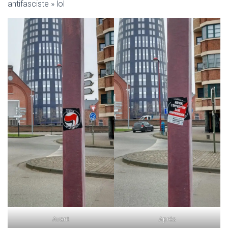
antifasciste » lol
Avant
Après