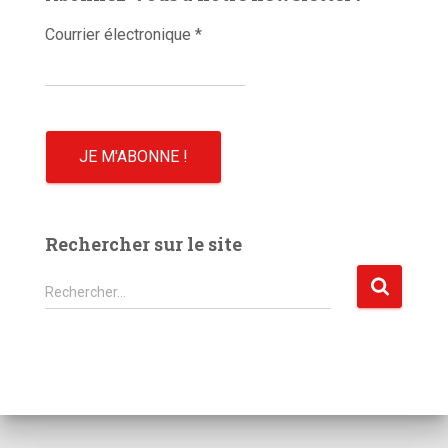
o
Courrier électronique
*
Rechercher sur le site
R
Rechercher…
e
c
h
e
r
c
h