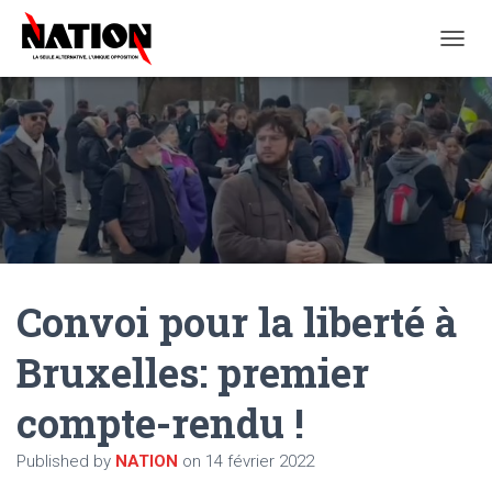
O
U
V
R
I
R
/
F
E
R
M
E
Convoi pour la liberté à
R
L
A
Bruxelles: premier
N
A
compte-rendu !
V
I
G
Published by
NATION
on
14 février 2022
A