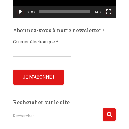
r
v
00:00
14:30
i
d
é
Abonnez-vous à notre newsletter !
o
Courrier électronique
*
Rechercher sur le site
R
Rechercher…
e
c