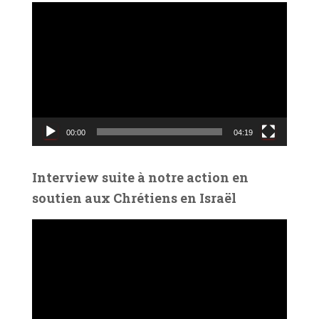
L
e
c
t
e
u
r
v
00:00
04:19
i
d
é
Interview suite à notre action en
o
soutien aux Chrétiens en Israël
L
e
c
t
e
u