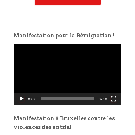
Manifestation pour la Rémigration !
L
e
c
t
e
u
r
v
00:00
02:58
i
d
é
Manifestation à Bruxelles contre les
o
violences des antifa!