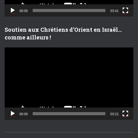
i
d
00:00
03:41
é
o
Soutien aux Chrétiens d’Orient en Israël…
comme ailleurs !
L
e
c
t
e
u
r
v
i
d
00:00
03:21
é
o