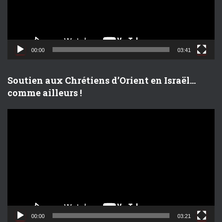
u
r
v
i
d
00:00
03:41
é
o
Soutien aux Chrétiens d’Orient en Israël…
comme ailleurs !
L
e
c
t
e
u
r
v
i
d
00:00
03:21