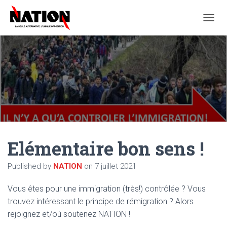
O
U
V
R
I
R
/
F
E
R
M
E
Elémentaire bon sens !
R
L
A
Published by
NATION
on
7 juillet 2021
N
A
Vous êtes pour une immigration (très!) contrôlée ? Vous
V
I
trouvez intéressant le principe de rémigration ? Alors
G
rejoignez et/où soutenez NATION !
A