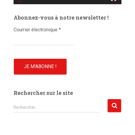
d
é
Abonnez-vous à notre newsletter !
o
Courrier électronique
*
Rechercher sur le site
R
Rechercher…
e
c
h
e