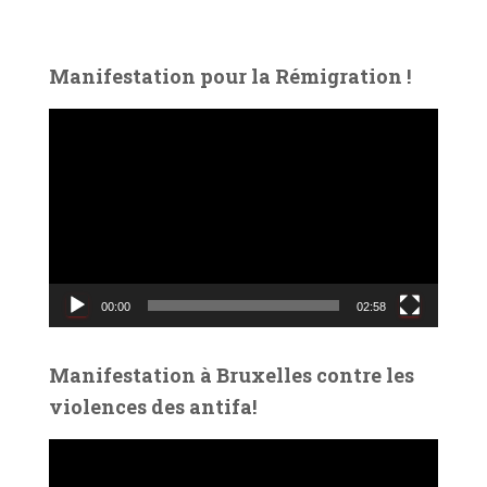
Manifestation pour la Rémigration !
L
e
c
t
e
u
r
v
00:00
02:58
i
d
é
Manifestation à Bruxelles contre les
o
violences des antifa!
L
e