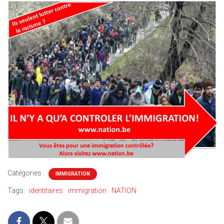
T
I
O
N
Catégories :
IMMIGRATION
Tags:
identitaires
immigration
NATION