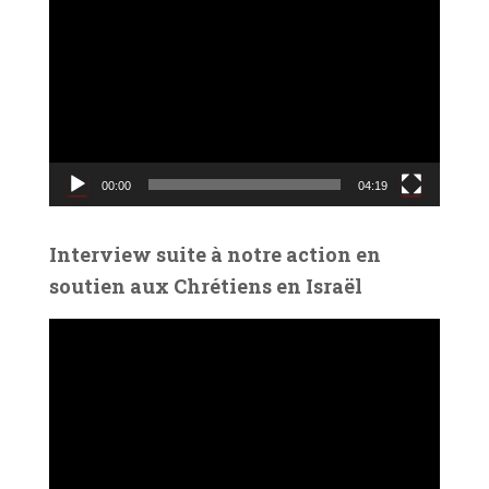
e
c
t
e
u
r
v
00:00
04:19
i
d
é
Interview suite à notre action en
o
soutien aux Chrétiens en Israël
L
e
c
t
e
u
r