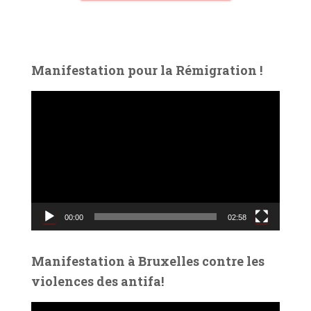
Manifestation pour la Rémigration !
L
e
c
t
e
u
r
v
00:00
02:58
i
d
é
Manifestation à Bruxelles contre les
o
violences des antifa!
L