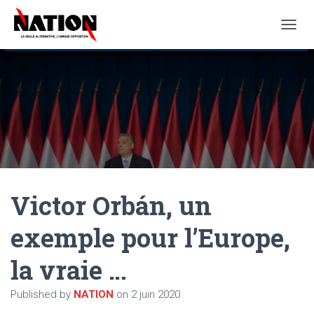
O
U
V
R
I
R
/
F
E
R
M
E
Victor Orbán, un
R
L
A
exemple pour l’Europe,
N
A
la vraie …
V
I
G
Published by
NATION
on
2 juin 2020
A