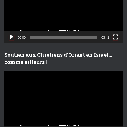
e
u
r
v
i
d
00:00
03:41
é
o
Soutien aux Chrétiens d’Orient en Israël…
comme ailleurs !
L
e
c
t
e
u
r
v
i