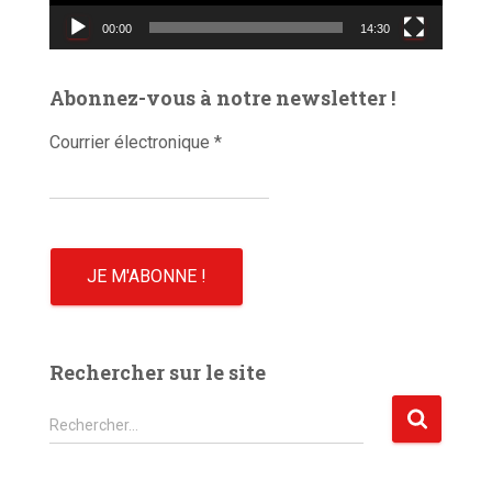
v
00:00
14:30
i
d
é
Abonnez-vous à notre newsletter !
o
Courrier électronique
*
Rechercher sur le site
R
Rechercher…
e
c
h