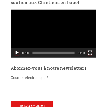
soutien aux Chrétiens en Israël
L
e
c
t
e
u
r
v
00:00
14:30
i
d
é
Abonnez-vous à notre newsletter !
o
Courrier électronique
*