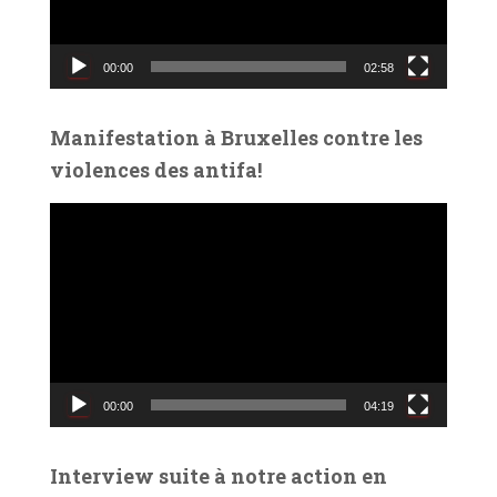
r
v
00:00
02:58
i
d
é
Manifestation à Bruxelles contre les
o
violences des antifa!
L
e
c
t
e
u
r
v
00:00
04:19
i
d
é
Interview suite à notre action en
o