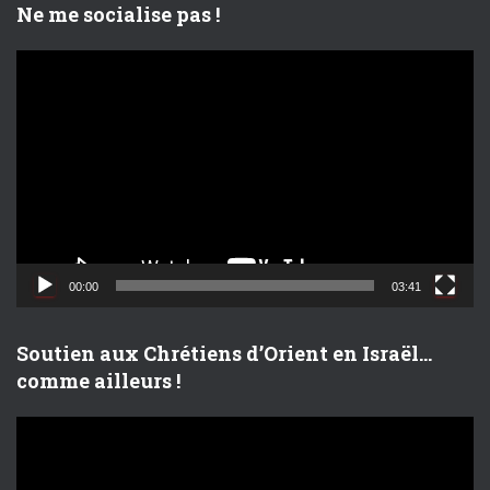
Ne me socialise pas !
L
e
c
t
e
u
r
v
i
d
00:00
03:41
é
o
Soutien aux Chrétiens d’Orient en Israël…
comme ailleurs !
L
e
c