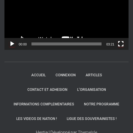
t
e
u
r
v
i
d
00:00
03:21
é
o
ACCUEIL
CONNEXION
ARTICLES
CONTACT ET ADHESION
L’ORGANISATION
INFORMATIONS COMPLEMENTAIRES
NOTRE PROGRAMME
LES VIDEOS DE NATION !
LIGUE DES SOUVERAINISTES !
Hestia | Développé par
ThemeIsle