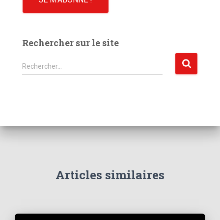
Rechercher sur le site
R
Rechercher…
e
c
h
e
r
c
h
e
r
Articles similaires
: