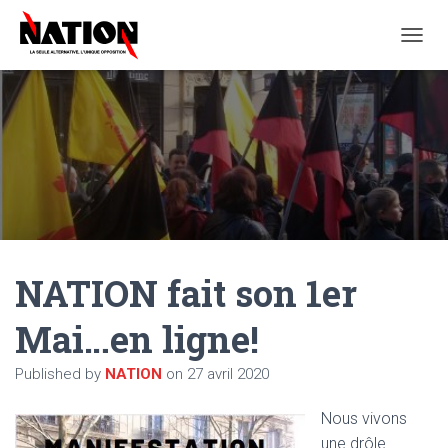
O
U
V
R
I
R
/
F
E
R
M
E
NATION fait son 1er
R
L
A
Mai…en ligne!
N
A
Published by
NATION
on
27 avril 2020
V
I
G
Nous vivons
A
une drôle