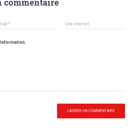
n commentaire
mail
*
Site internet
'information.