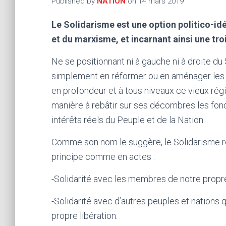
Published by
NATION
on
14 mars 2019
Le Solidarisme est une option politico-id
et du marxisme, et incarnant ainsi une tro
Ne se positionnant ni à gauche ni à droite du S
simplement en réformer ou en aménager les in
en profondeur et à tous niveaux ce vieux rég
manière à rebâtir sur ses décombres les fond
intérêts réels du Peuple et de la Nation.
Comme son nom le suggère, le Solidarisme rep
principe comme en actes :
-Solidarité avec les membres de notre propr
-Solidarité avec d’autres peuples et nations q
propre libération.