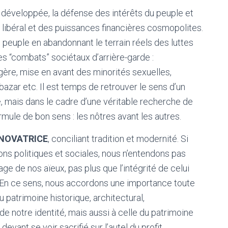
développée, la défense des intérêts du peuple et
 libéral et des puissances financières cosmopolites.
e peuple en abandonnant le terrain réels des luttes
es “combats” sociétaux d’arrière-garde :
ère, mise en avant des minorités sexuelles,
azar etc. Il est temps de retrouver le sens d’un
, mais dans le cadre d’une véritable recherche de
ormule de bon sens : les nôtres avant les autres.
 NOVATRICE
, conciliant tradition et modernité. Si
ns politiques et sociales, nous n’entendons pas
age de nos aïeux, pas plus que l’intégrité de celui
 En ce sens, nous accordons une importance toute
 patrimoine historique, architectural,
 de notre identité, mais aussi à celle du patrimoine
 devant se voir sacrifié sur l’autel du profit.