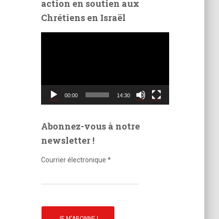
action en soutien aux
é
Chrétiens en Israël
o
L
e
c
t
e
u
00:00
14:30
r
v
i
Abonnez-vous à notre
d
newsletter !
é
o
Courrier électronique
*