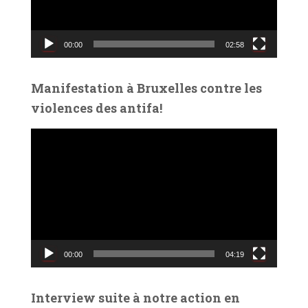
u
r
v
00:00
02:58
i
d
é
Manifestation à Bruxelles contre les
o
violences des antifa!
L
e
c
t
e
u
r
v
00:00
04:19
i
d
é
Interview suite à notre action en
o