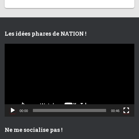
Les idées phares de NATION !
L
e
c
t
e
u
r
v
i
d
00:00
00:46
é
o
Ne me socialise pas !