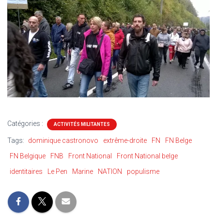
Catégories :
ACTIVITÉS MILITANTES
Tags:
dominique castronovo
extrême-droite
FN
FN Belge
FN Belgique
FNB
Front National
Front National belge
identitaires
Le Pen
Marine
NATION
populisme