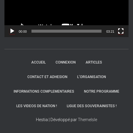
u
r
v
i
d
00:00
03:21
é
o
ACCUEIL
CONNEXION
ARTICLES
CONTACT ET ADHESION
L’ORGANISATION
INFORMATIONS COMPLEMENTAIRES
NOTRE PROGRAMME
LES VIDEOS DE NATION !
LIGUE DES SOUVERAINISTES !
Hestia | Développé par
ThemeIsle