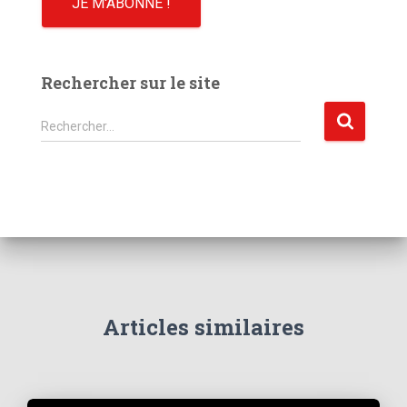
Rechercher sur le site
R
Rechercher…
e
c
h
e
r
c
h
e
r
Articles similaires
: