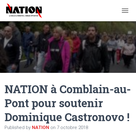
O
U
V
R
I
R
/
F
E
R
M
E
NATION à Comblain-au-
R
L
A
Pont pour soutenir
N
A
Dominique Castronovo !
V
I
G
Published by
NATION
on
7 octobre 2018
A