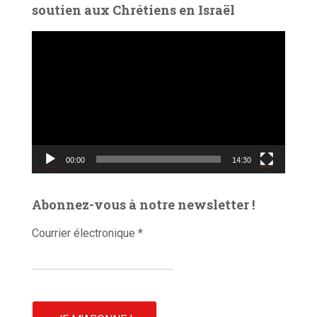
soutien aux Chrétiens en Israël
L
e
c
t
e
u
r
v
00:00
14:30
i
d
é
Abonnez-vous à notre newsletter !
o
Courrier électronique
*